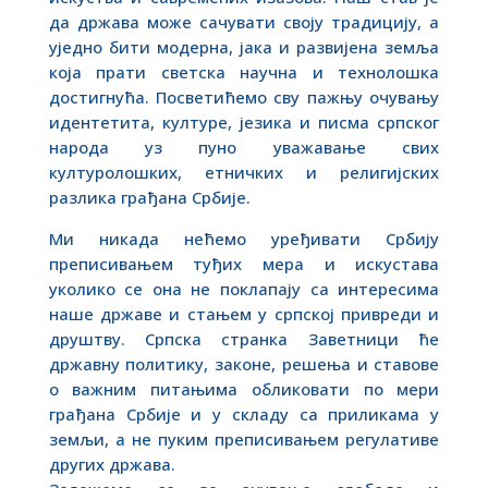
да држава може сачувати своју традицију, а
уједно бити модерна, јака и развијена земља
која прати светска научна и технолошка
достигнућа. Посветићемо сву пажњу очувању
идентетита, културе, језика и писма српског
народа уз пуно уважавање свих
културолошких, етничких и религијских
разлика грађана Србије.
Ми никада нећемо уређивати Србију
преписивањем туђих мера и искустава
уколико се она не поклапају са интересима
наше државе и стањем у српској привреди и
друштву. Српска странка Заветници ће
државну политику, законе, решења и ставове
о важним питањима обликовати по мери
грађана Србије и у складу са приликама у
земљи, а не пуким преписивањем регулативе
других држава.