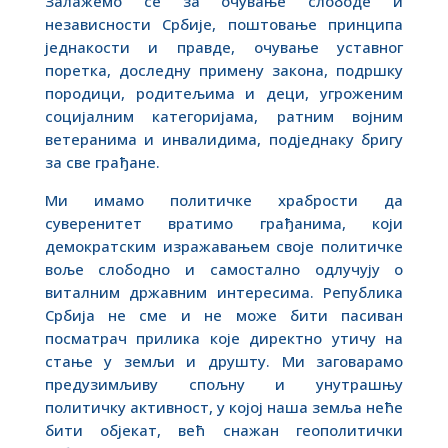
Залажемо се за очување слободе и
независности Србије, поштовање принципа
једнакости и правде, очување уставног
поретка, доследну примену закона, подршку
породици, родитељима и деци, угроженим
социјалним категоријама, ратним војним
ветеранима и инвалидима, подједнаку бригу
за све грађане.
Ми имамо политичке храбрости да
суверенитет вратимо грађанима, који
демократским изражавањем своје политичке
воље слободно и самостално одлучују о
виталним државним интересима. Република
Србија не сме и не може бити пасиван
посматрач прилика које директно утичу на
стање у земљи и друшту. Ми заговарамо
предузимљиву спољну и унутрашњу
политичку активност, у којој наша земља неће
бити објекат, већ снажан геополитички