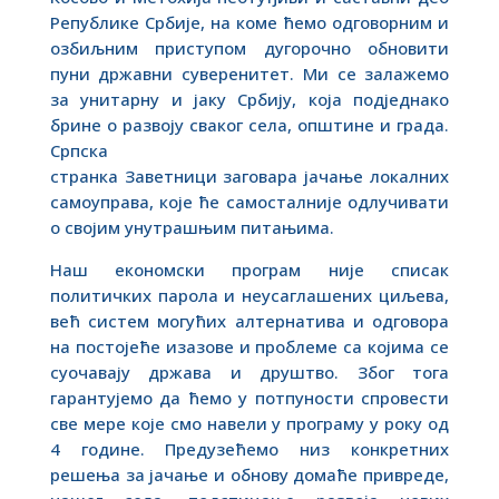
Републике Србије, на коме ћемо одговорним и
озбиљним приступом дугорочно обновити
пуни државни суверенитет. Ми се залажемо
за унитарну и јаку Србију, која подједнако
брине о развоју сваког села, општине и града.
Српска
странка Заветници заговара јачање локалних
самоуправа, које ће самосталније одлучивати
о својим унутрашњим питањима.
Наш економски програм није списак
политичких парола и неусаглашених циљева,
већ систем могућих алтернатива и одговора
на постојеће изазове и проблеме са којима се
суочавају држава и друштво. Због тога
гарантујемо да ћемо у потпуности спровести
све мере које смо навели у програму у року од
4 године. Предузећемо низ конкретних
решења за јачање и обнову домаће привреде,