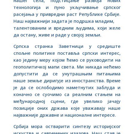
нашег села, подстицање развоја нових
технологија и пуно укључивање српског
расејања у привредни раст Републике Србије.
Наш најважнији задата је подршка младим,
талентованим и вредним људима, који желе
да остану, живе и раде у својој земљи.
Српска странка Заветници у средиште
спољне политике поставља српски интерес,
као једину меру којом ћемо се руководити на
геополитичкој мапи света. Ми никада нећемо
допустити да се унутрашњим питањима
наше земље диригује из иностранства. Време
је да се ослободимо наметнутих заблуда и
коначно се суочимо са реалним стањем на
међународној сцени, где увелико јачају
позиције оних држава које уважавају наше
најважније државне и националне интересе.
Србија мора остварити синтезу историјског
искуства и савремених изазова. Наш став је