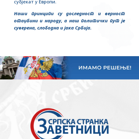
субјекат у Европи.
Наши принципи су доследност и верност
отаџбини и народу, а наш политички пут је
суверена, слободна и јака Србија.