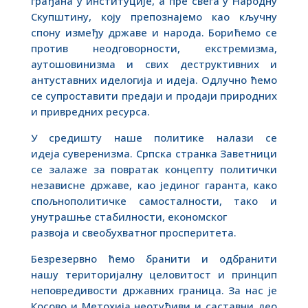
грађана у институције, а пре свега у Народну
Скупштину, коју препознајемо као кључну
спону између државе и народа. Борићемо се
против неодговорности, екстремизма,
аутошовинизма и свих деструктивних и
антуставних иделогија и идеја. Одлучно ћемо
се супроставити предаји и продаји природних
и привредних ресурса.
У средишту наше политике налази се
идеја суверенизма. Српска странка Заветници
се залаже за повратак концепту политички
независне државе, као јединог гаранта, како
спољнополитичке самосталности, тако и
унутрашње стабилности, економског
развоја и свеобухватног просперитета.
Безрезервно ћемо бранити и одбранити
нашу територијалну целовитост и принцип
неповредивости државних граница. За нас је
Косово и Метохија неотуђиви и саставни део