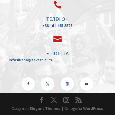

ТЕЛЕФОН
+381 61 145 8573

Е-ПОШТА
infosluzba@zavetnici.rs
Dizajnirao
Elegant Themes
| Omogućio
WordPress