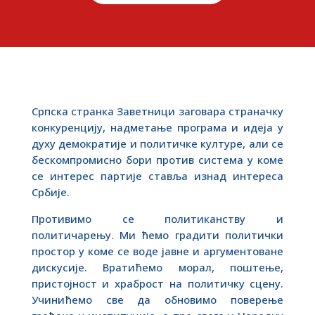
Српска странка Заветници заговара страначку
конкуренцију, надметање програма и идеја у
духу демократије и политичке културе, али се
бескомпромисно бори против система у коме
се интерес партије ставља изнад интереса
Србије.
Противимо се политиканству и
политичарењу. Ми ћемо градити политички
простор у коме се воде јавне и аргументоване
дискусије. Вратићемо морал, поштење,
пристојност и храброст на политичку сцену.
Учинићемо све да обновимо поверење