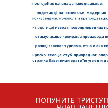
постојећих канала за наводњавање;
–
подстицај за оснивање модерних 
конкуренције, монопола и препродаваца
– подстицај
извоза пољопривредних п
–
стимулисање креирања производа ве
–
развој сеоског туризма, етно и еко с
Српско село је стуб привредног опо
странка Заветници вратиће углед и д
ПОПУНИТЕ ПРИСТУП
ЧЛАН ЗАВЕТНИ