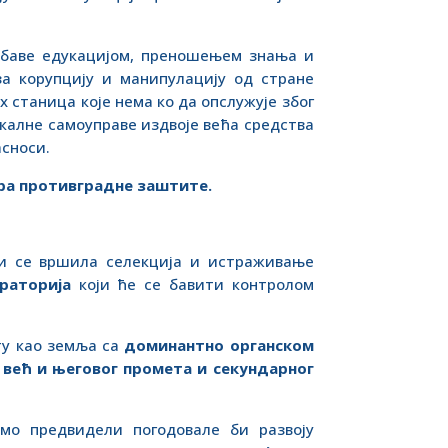
е баве едукацијом, преношењем знања и
а корупцију и манипулацију од стране
станица које нема ко да опслужује због
калне самоуправе издвоје већа средства
асноси.
ра противградне заштите.
и се вршила селекција и истраживање
раторија
који ће се бавити контролом
ту као земља са
доминантно органском
већ и његовог промета и секундарног
мо предвидели погодовале би развоју