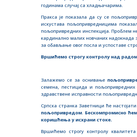
годинама случај са хладњачарима.
Пракса је показала да су се пољоприв
искустава пољопривредницима показал
пољопривредних инспекција. Проблем не
кардинално малих новчаних надокнада з
за обављање овог посла и успоставе стр
Вршићемо строгу контролу над радом
Залажемо се за оснивање
пољопривре
семена, пестицида и пољопривредних 
здравствене исправности пољопривредни
Српска странка Заветници ће настојати
пољопривредом
.
Бескомпромисно ћемо
коришћења у исхрани стоке.
Вршићемо строгу контролу квалитета