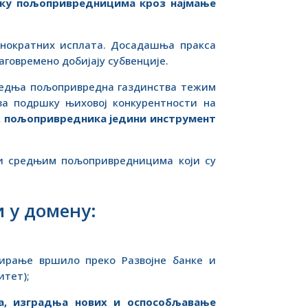
ку пољопривредницима кроз најмање
днократних исплата. Досадашња пракса
аговремено добијају субвенције.
средња пољопривредна газдинства тежим
за подршку њиховој конкурентности на
х пољопривредника једини инструмент
м и средњим пољопривредницима који су
и у домену:
ирање вршило преко Развојне банке и
итет);
а, изградња нових и оспособљавање