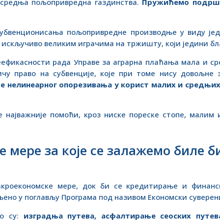
 средња пољопривредна газдинства.
Пружићемо
подрш
субвенционисања пољопривредне производње у виду је
у искључиво великим играчима на тржишту, који једини бл
неефикасности рада Управе за аграрна плаћања мала и 
чу право на субвенције, које при томе нису довољне 
е нелинеарног опорезивања у корист малих и средњи
е најважније помоћи, кроз ниске пореске стопе, мали
 мере за које се залажемо биле б
акроекономске мере, док би се кредитирање и финанс
њено у поглављу Програма под називом Економски суверен
то су:
изградња путева, асфалтирање сеоских путев