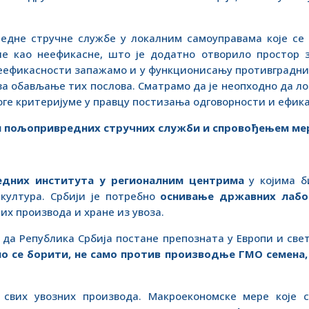
редне стручне службе у локалним самоуправама које с
е као неефикасне, што је додатно отворило простор з
ефикасности запажамо и у функционисању противградних 
а обављање тих послова. Сматрамо да је неопходно да ло
оге критеријуме у правцу постизања одговорности и ефик
 пољопривредних стручних служби и спровођењем ме
дних института у регионалним центрима
у којима б
култура. Србији је потребно
оснивање државних лабо
х производа и хране из увоза.
 да Република Србија постане препозната у Европи и све
 се борити, не само против производње ГМО семена, 
 свих увозних производа. Макроекономске мере које с