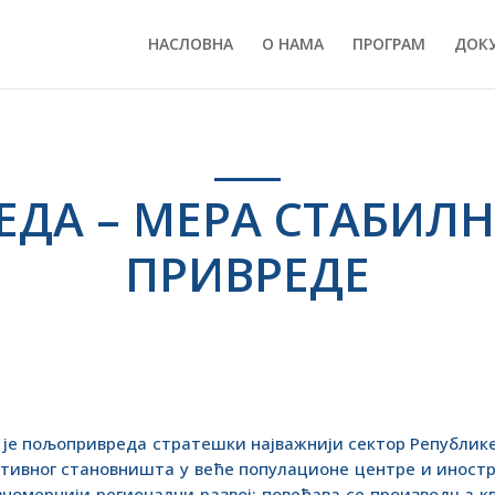
НАСЛОВНА
О НАМА
ПРОГРАМ
ДОК
ДА – МЕРА СТАБИЛН
ПРИВРЕДЕ
 је пољопривреда стратешки најважнији сектор Републике
тивног становништа у веће популационе центре и иност
авномернији регионални развој; повећава се производња к