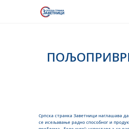
ПОЉОПРИВРЕ
Српска странка Заветници наглашава да
се исељавање радно способног и продук
проблема „беле куге“; успоставља се р