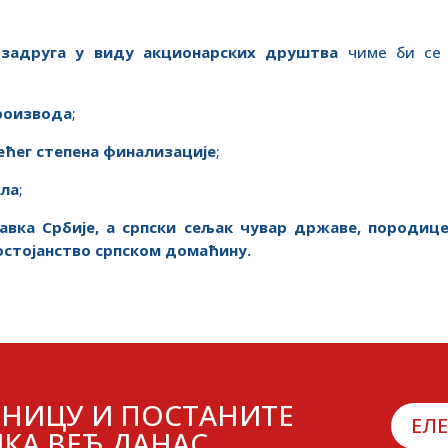
задруга у виду акционарских друштва
чиме би се 
;
роизвода
;
ћег степена финализације
;
ела
;
равка Србије, а српски сељак чувар државе, породиц
остојанство српском домаћину.
НИЦУ И ПОСТАНИТЕ
ЕЛ
КА ВЕЋ ДАНАС