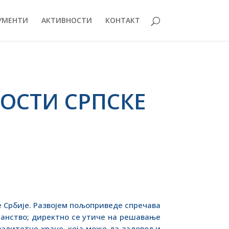
УМЕНТИ
АКТИВНОСТИ
КОНТАКТ
ОСТИ СРПСКЕ
 Србије. Развојем пољоприведе спречава
ранство; директно се утиче на решавање
валитетне хране, која може да задовољи