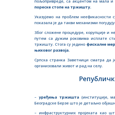
пољопривреде, са акцентом на мала и
пореске стопе на тржишту.
Указујемо на проблем неефикасности 
показала је да такви механизми погудуј
Због сложене процедуре, корупције и 
путем са дужим роковима исплате сти
тржишту. Стога су једино
фискалне мер
њиховог развоја.
Српска странка Заветници сматра да ј
организовали живот и рад на селу.
Републичке
–
уређења тржишта
(институције, м
Београдске Берзе што је детаљно објаш
– инфраструктурних пројеката као ш