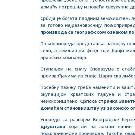
домаћу потрошњу и повећа свеукупне др
Србија је богата плодним земљиштем, 
за готово најразноврснију пољопривре
производа са географском ознаком по
Пољопривреда представља развојну шан
село, а земљишни фонд који броји мил
арапских компанија.
Ступањем на снагу Споразума о стаби
произвођачима из Уније. Царинска либер
Посебну пажњу треба наменити и зашти
окупацијом хрватских тајкуна и ст
неискоришћено.
Српска странка Завет
домаћем становништву уз законско о
Упоредо са развојем Београдске берз
друштава
која би на лакши начин о
пољопривредне производе. Такође, овак