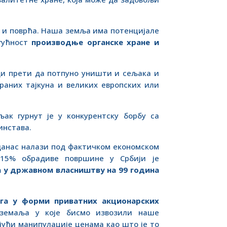
 и поврћа. Наша земља има потенцијале
огућност
производње органске хране и
ди прети да потпуно уништи и сељака и
раних тајкуна и великих европских или
ак гурнут је у конкурентску борбу са
инстава.
данас налази под фактичком економском
 15% обрадиве површине у Србији је
 у државном власништву на 99 година
га у форми приватних акционарских
земаља у које бисмо извозили наше
јући манипулације ценама као што је то