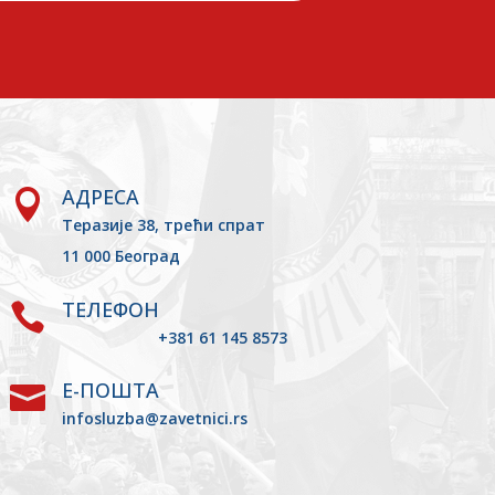
АДРЕСА

Теразије 38, трећи спрат
11 000 Београд
ТЕЛЕФОН

+381 61 145 8573
Е-ПОШТА

infosluzba@zavetnici.rs