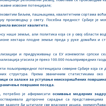
жавне извозне потенцијале;
лековитим биљем, пашњацима, квалитетним сортама воћа
дну производњу у свету. Посебна предност Србије је м
рекла високог квалитета.
су наше земље, али политика која се у овој области во
ионе хектара плодне земље преда у руке домаћих и ст
лизацији и придруживању са ЕУ изнемогли српски сељ
ализација угасила је преко 100.000 пољопривредних газд
ти пољопривредног потенцијала северне Србије која се 
раних структура. Према званичним статистикама око
ници се залаже за уступање неискоришћених површина
граничење површине поседа.
е, потребно је афирмисати
оснивање модерних задру
стваривала дугорочне сарадње са представницима 
ве задруге би штитиле све власнике акција, онемогућава