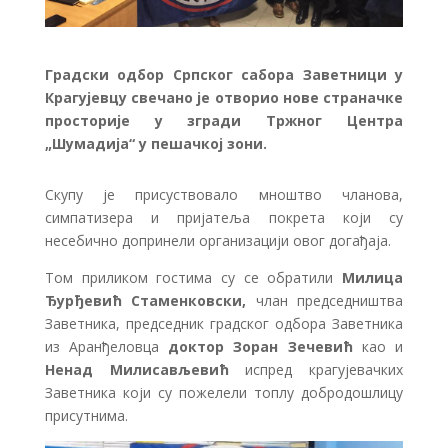
Градски одбор Српског сабора Заветници у
Крагујевцу свечано је отворио нове страначке
просторије у згради Тржног Центра
„Шумадија“ у пешачкој зони.
Скупу је присуствовало мноштво чланова,
симпатизера и пријатеља покрета који су
несебично допринели организацији овог догађаја.
Том приликом гостима су се обратили
Милица
Ђурђевић Стаменковски,
члан председништва
Заветника, председник градског одбора Заветника
из Аранђеловца
доктор Зоран Зечевић
као и
Ненад Милисављевић
испред крагујевачких
Заветника који су пожелели топлу добродошлицу
присутнима.