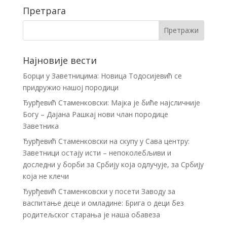
Претрага
Најновије вести
Борци у Заветницима: Новица Тодосијевић се
придружио нашој породици
Ђурђевић Стаменковски: Мајка је биће најсличније
Богу – Дајана Рашкај нови члан породице
Заветника
Ђурђевић Стаменковски на скупу у Сава центру:
Заветници остају исти – непоколебљиви и
доследни у борби за Србију која одлучује, за Србију
која не клечи
Ђурђевић Стаменковски у посети Заводу за
васпитање деце и омладине: Брига о деци без
родитељског старања је наша обавеза