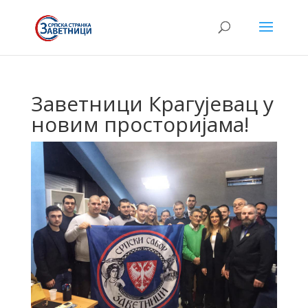
Заветници Крагујевац у
новим просторијама!