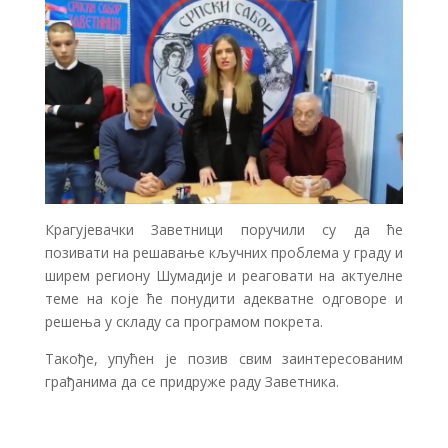
Крагујевачки Заветници поручили су да ће
позивати на решавање кључних проблема у граду и
ширем региону Шумадије и реаговати на актуелне
теме на које ће понудити адекватне одговоре и
решења у складу са програмом покрета.
Такође, упућен је позив свим заинтересованим
грађанима да се придруже раду Заветника.