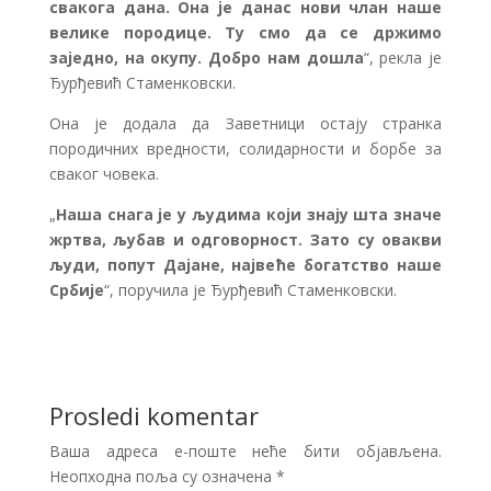
свакога дана. Она је данас нови члан наше
велике породице. Ту смо да се држимо
заједно, на окупу. Добро нам дошла
“, рекла је
Ђурђевић Стаменковски.
Она је додала да Заветници остају странка
породичних вредности, солидарности и борбе за
сваког човека.
„
Наша снага је у људима који знају шта значе
жртва, љубав и одговорност. Зато су овакви
људи, попут Дајане, највеће богатство наше
Србије
“, поручила је Ђурђевић Стаменковски.
Prosledi komentar
Ваша адреса е-поште неће бити објављена.
Неопходна поља су означена
*