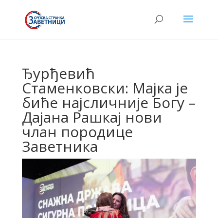
Ђурђевић
Стаменковски: Мајка је
биће најсличније Богу –
Дајана Рашкај нови
члан породице
Заветника