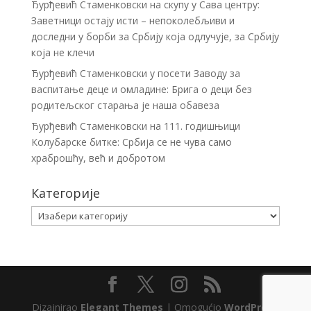
Ђурђевић Стаменковски на скупу у Сава центру:
Заветници остају исти – непоколебљиви и
доследни у борби за Србију која одлучује, за Србију
која не клечи
Ђурђевић Стаменковски у посети Заводу за
васпитање деце и омладине: Брига о деци без
родитељског старања је наша обавеза
Ђурђевић Стаменковски на 111. годишњици
Колубарске битке: Србија се не чува само
храброшћу, већ и добротом
Категорије
Категорије
Dizajnirao
Elegant Themes
| Omogućio
WordPress