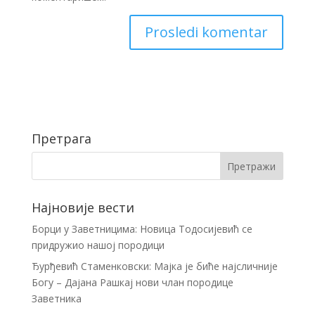
Претрага
Најновије вести
Борци у Заветницима: Новица Тодосијевић се
придружио нашој породици
Ђурђевић Стаменковски: Мајка је биће најсличније
Богу – Дајана Рашкај нови члан породице
Заветника