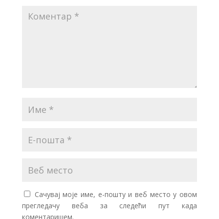
Сачувај моје име, е-пошту и веб место у овом
прегледачу веба за следећи пут када
коментаришем.