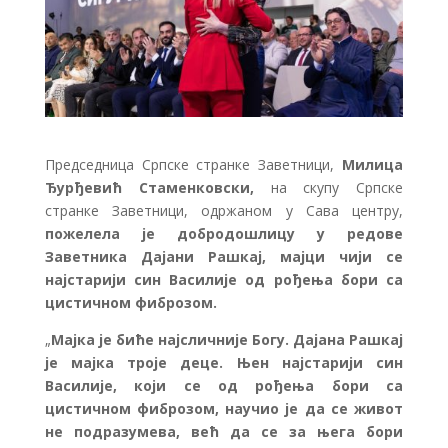
Председница Српске странке Заветници,
Милица
Ђурђевић Стаменковски,
на скупу Српске
странке Заветници, одржаном у Сава центру,
пожелела је добродошлицу у редове
Заветника Дајани Рашкај, мајци чији се
најстарији син Василије од рођења бори са
цистичном фиброзом.
„
Мајка је биће најсличније Богу. Дајана Рашкај
је мајка троје деце. Њен најстарији син
Василије, који се од рођења бори са
цистичном фиброзом, научио је да се живот
не подразумева, већ да се за њега бори