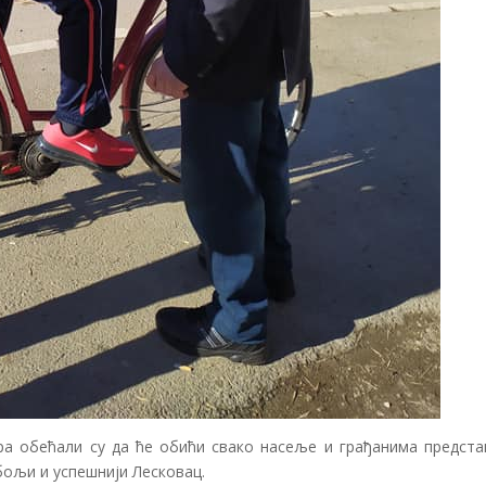
а обећали су да ће обићи свако насеље и грађанима предста
бољи и успешнији Лесковац.