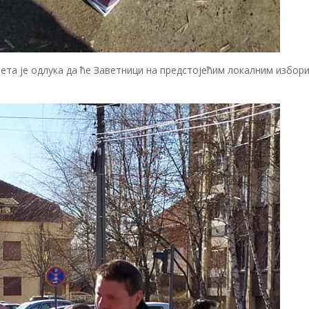
ета је одлука да ће Заветници на предстојећим локалним избор