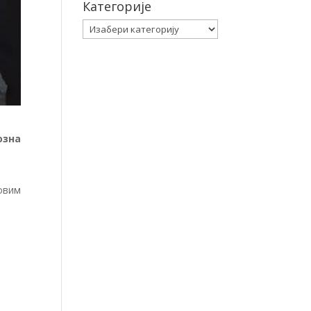
Категорије
Категорије
озна
овим