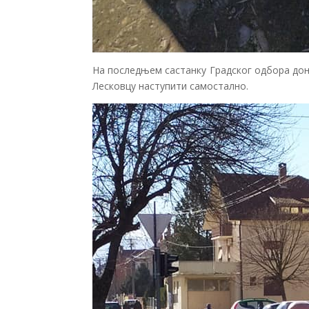
На последњем састанку Градског одбора дон
Лесковцу наступити самостално.