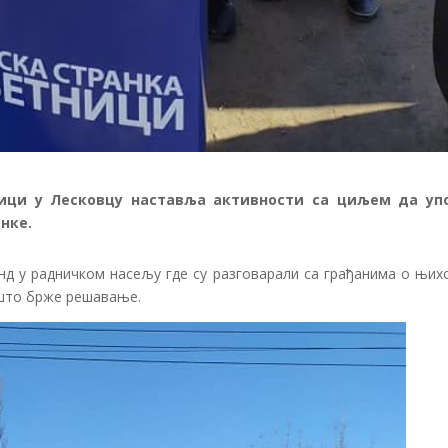
ници у Лесковцу наставља активности са циљем да уп
нке.
нд у радничком насељу где су разговарали са грађанима о њих
 што брже решавање.