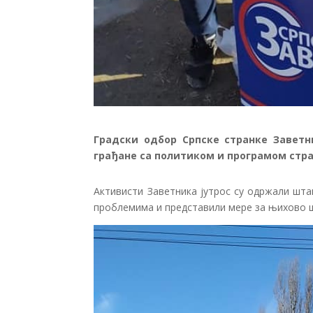
Градски одбор Српске странке Завет
грађане са политиком и програмом стра
Активисти Заветника јутрос су одржали шта
проблемима и представили мере за њихово