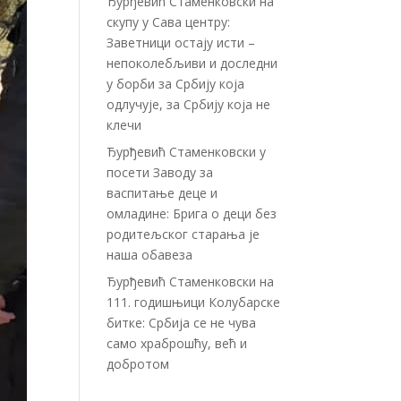
Ђурђевић Стаменковски на
скупу у Сава центру:
Заветници остају исти –
непоколебљиви и доследни
у борби за Србију која
одлучује, за Србију која не
клечи
Ђурђевић Стаменковски у
посети Заводу за
васпитање деце и
омладине: Брига о деци без
родитељског старања је
наша обавеза
Ђурђевић Стаменковски на
111. годишњици Колубарске
битке: Србија се не чува
само храброшћу, већ и
добротом