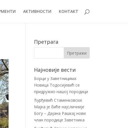
УМЕНТИ
АКТИВНОСТИ
КОНТАКТ
Претрага
Најновије вести
Борци у Заветницима:
Новица Тодосијевић се
придружио нашој породици
Ђурђевић Стаменковски:
Мајка је биће најсличније
Богу – Дајана Рашкај нови
члан породице Заветника