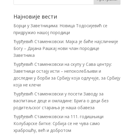
Најновије вести
Борци у Заветницима: Новица Тодосијевић се
придружио нашој породици
Ђурђевић Стаменковски: Мајка је биће најсличније
Богу – Дајана Рашкај нови члан породице
Заветника
Ђурђевић Стаменковски на скупу у Сава центру:
Заветници остају исти – непоколебљиви и
доследни у борби за Србију која одлучује, за Србију
која не клечи
Ђурђевић Стаменковски у посети Заводу за
васпитање деце и омладине: Брига о деци без
родитељског старања је наша обавеза
Ђурђевић Стаменковски на 111. годишњици
Колубарске битке: Србија се не чува само
храброшћу, већ и добротом