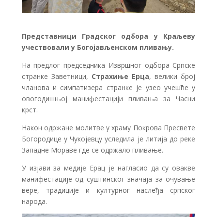
Представници Градског одбора у Краљеву
учествовали у Богојављенском пливању.
На предлог председника Извршног одбора Српске
странке Заветници,
Страхиње Ерца
, велики број
чланова и симпатизера странке је узео учешће у
овогодишњој манифестацији пливања за Часни
крст.
Након одржане молитве у храму Покрова Пресвете
Богородице у Чукојевцу уследила је литија до реке
Западне Мораве где се одржало пливање.
У изјави за медије Ерац је нагласио да су овакве
манифестације од суштинског значаја за очување
вере, традиције и културног наслеђа српског
народа.