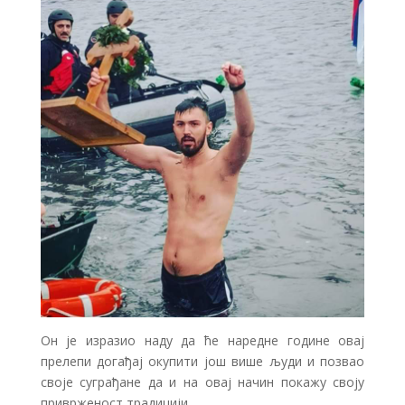
Он је изразио наду да ће наредне године овај
прелепи догађај окупити још више људи и позвао
своје суграђане да и на овај начин покажу своју
приврженост традицији.