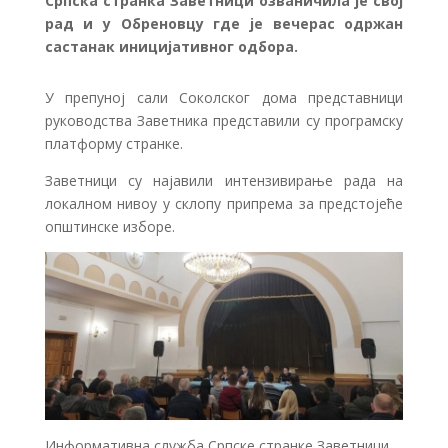
Српска странка Заветници озваничила је свој
рад и у Обреновцу где је вечерас одржан
састанак иницијативног одбора.
У препуној сали Соколског дома представници
руководства Заветника представили су програмску
платформу странке.
Заветници су најавили интензивирање рада на
локалном нивоу у склопу припрема за предстојеће
општинске изборе.
Информативна служба Српске странке Заветници