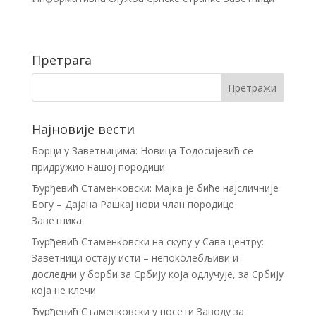
Претрага
Најновије вести
Борци у Заветницима: Новица Тодосијевић се
придружио нашој породици
Ђурђевић Стаменковски: Мајка је биће најсличније
Богу – Дајана Рашкај нови члан породице
Заветника
Ђурђевић Стаменковски на скупу у Сава центру:
Заветници остају исти – непоколебљиви и
доследни у борби за Србију која одлучује, за Србију
која не клечи
Ђурђевић Стаменковски у посети Заводу за