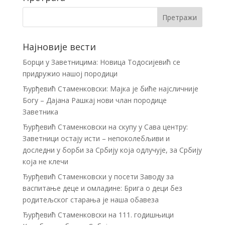
Најновије вести
Борци у Заветницима: Новица Тодосијевић се
придружио нашој породици
Ђурђевић Стаменковски: Мајка је биће најсличније
Богу – Дајана Рашкај нови члан породице
Заветника
Ђурђевић Стаменковски на скупу у Сава центру:
Заветници остају исти – непоколебљиви и
доследни у борби за Србију која одлучује, за Србију
која не клечи
Ђурђевић Стаменковски у посети Заводу за
васпитање деце и омладине: Брига о деци без
родитељског старања је наша обавеза
Ђурђевић Стаменковски на 111. годишњици