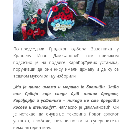
Потпредседник Градског одбора Заветника у
Краљеву Иван Дамљановић том приликом
подсетио је на подвиге Карађорђевих устаника,
поручивши да они нису имали државу и да су се
тешком муком за њу изборили.
„
Ми је данас имамо и морамо је бранити. Зато
она Србија која следи пут наших предака,
Карађорђа и устаника – никада не сме предати
Косово и Метохију!“
, нагласио је Дамљановић. Он
је истакао да очување тековина Првог српског
устанка, слободе, независности и суверенитета
нема алтернативу.