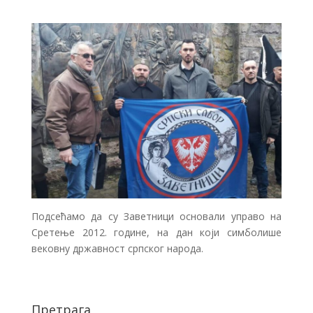
Подсећамо да су Заветници основали управо на
Сретење 2012. године, на дан који симболише
вековну државност српског народа.
Претрага