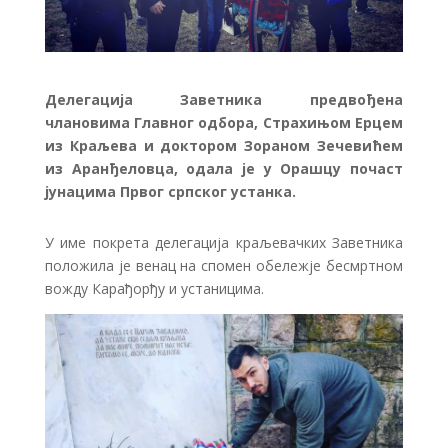
Делегација Заветника предвођена
члановима Главног одбора, Страхињом Ерцeм
из Краљева и доктором Зораном Зечевићем
из Аранђеловца, одала је у Орашцу почаст
јунацима Првог српског устанка.
У име покрета делегација краљевачких Заветника
положила је венац на спомен обележје бесмртном
вожду Карађорђу и устаницима.