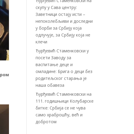
Ђурђевић Стаменковски на
скупу у Сава центру:
Заветници остају исти –
непоколебљиви и доследни
у борби за Србију која
одлучује, за Србију која не
клечи
Ђурђевић Стаменковски у
посети Заводу за
васпитање деце и
омладине: Брига о деци без
иром
родитељског старања је
наша обавеза
Ђурђевић Стаменковски на
111. годишњици Колубарске
битке: Србија се не чува
само храброшћу, већ и
добротом