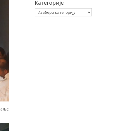
Категорије
Категорије
даље