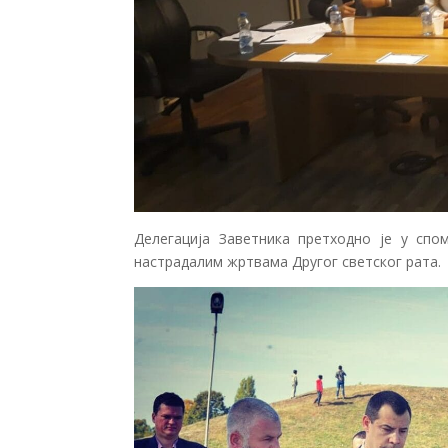
Делегација Заветника претходно је у спо
настрадалим жртвама Другог светског рата.