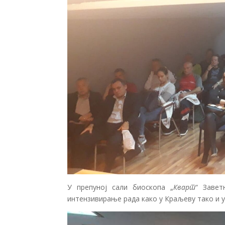
У препуној сали биоскопа „
Кварт
“ Завет
интензивирање рада како у Краљеву тако и 