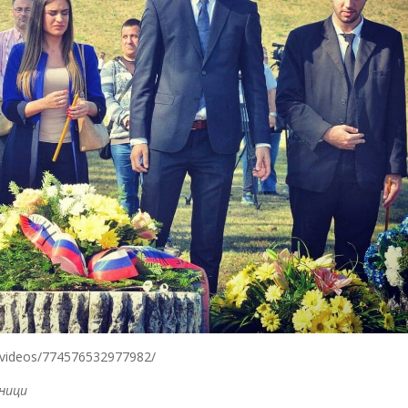
videos/774576532977982/
ници