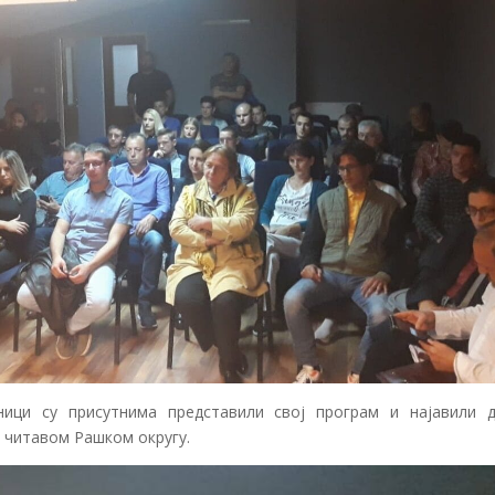
ници су присутнима представили свој програм и најавили 
у читавом Рашком округу.