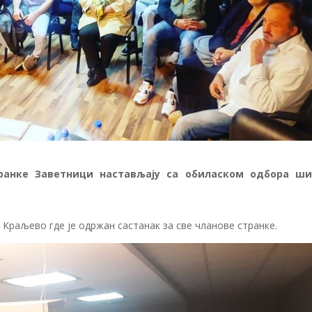
ранке Заветници настављају са обиласком одбора ш
 Краљево где је одржан састанак за све чланове странке.