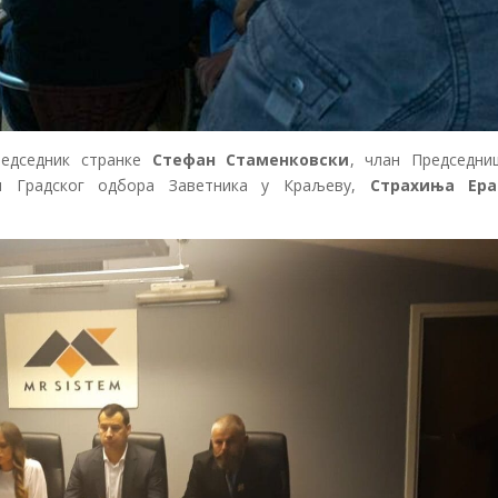
редседник странке
Стефан Стаменковски
, члан Председни
 Градског одбора Заветника у Краљеву,
Страхиња Ера