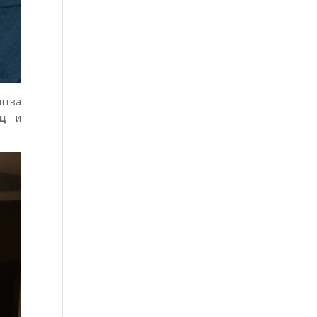
штва
ц
и