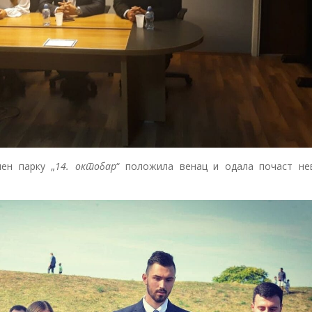
мен парку „
14. октобар
“ положила венац и одала почаст не