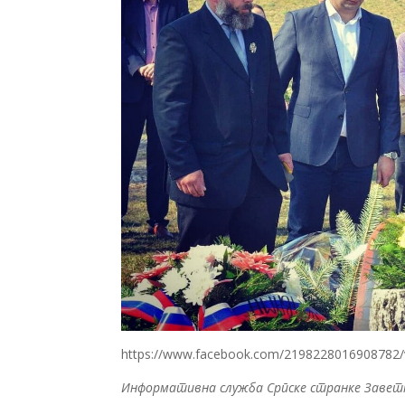
https://www.facebook.com/2198228016908782/
Информативна служба Српске странке Завет