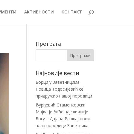
УМЕНТИ
АКТИВНОСТИ
КОНТАКТ
Претрага
Најновије вести
Борци у Заветницима:
Новица Тодосијевић се
придружио нашој породици
Ђурђевић Стаменковски:
Мајка је биће најсличније
Богу – Дајана Рашкај нови
члан породице Заветника