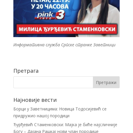
Информативна служба Српске странке Заветници
Претрага
Најновије вести
Борци у Заветницима: Новица Тодосијевић се
придружио нашој породици
Ђурђевић Стаменковски: Мајка је биће најсличније
Богу – Дајана Рашкај нови члан породице