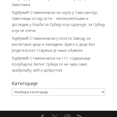
Заветника
Ђурђевић Стаменковски на скупу у Сава центру:
Заветници остају исти – непоколебљиви и
доследни у борби за Србију која одлучује, за Србију
која не клечи
Ђурђевић Стаменковски у посети Заводу за
васпитање деце и омладине: Брига о деци без
родитељског старања је наша обавеза
Ђурђевић Стаменковски на 111. годишњици
Колубарске битке: Србија се не чува само
храброшћу, већ и добротом
Категорије
Категорије