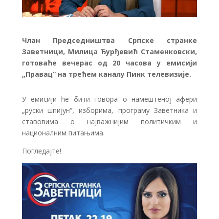
Члан Председништва Српске странке
Заветници, Милица Ђурђевић Стаменковски,
готоваће вечерас од 20 часова у емисији
„Правац“ на трећем каналу Пинк телевизије.
У емисији ће бити говора о намештеној афери
„руски шпијун“, изборима, програму Заветника и
ставовима о најважнијим политичким и
националним питањима.
Погледајте!