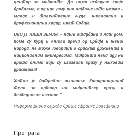
центар за мигранте. Да нама испоруче своје
проблеме, а од нас узму оно најбоље што имамо –
младе и талентоване људе, школовани и
професионални кадар, цвет Србије.
ОВО ЈЕ НАША ЗЕМЉА – наша отаџбина и наш дом.
Коме су Курц и Ангела пречи од Србије и њеног
народа, не може говорити о српским државним и
националним интересима. Мигранти нека иду на
врата онима који су изазвали кризу у њиховим
државама!
Хитно је потребно оснивање Координационог
тела за одговор на мигрантску кризу и
безбедносне изазове.“
Информативна служба Српске странке Заветници
Претрага