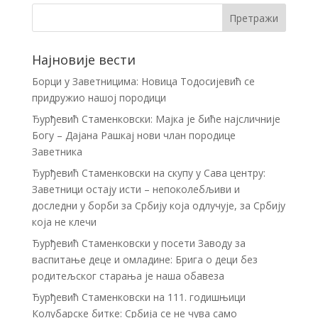
Најновије вести
Борци у Заветницима: Новица Тодосијевић се
придружио нашој породици
Ђурђевић Стаменковски: Мајка је биће најсличније
Богу – Дајана Рашкај нови члан породице
Заветника
Ђурђевић Стаменковски на скупу у Сава центру:
Заветници остају исти – непоколебљиви и
доследни у борби за Србију која одлучује, за Србију
која не клечи
Ђурђевић Стаменковски у посети Заводу за
васпитање деце и омладине: Брига о деци без
родитељског старања је наша обавеза
Ђурђевић Стаменковски на 111. годишњици
Колубарске битке: Србија се не чува само