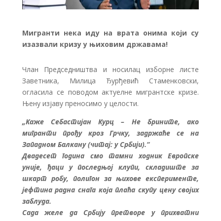
Мигранти нека иду на врата онима који су
изазвали кризу у њиховим државама!
Члан Председништва и носилац изборне листе
Заветника, Милица Ђурђевић Стаменковски,
огласила се поводом актуелне мигрантске кризе.
Њену изјаву преносимо у целости.
„Каже Себастијан Курц – Не брините, ако
мигранти прођу кроз Грчку, задржаће се на
Западном Балкану (читај: у Србији).“
Двадесет година смо тамни ходник Европске
уније, ђаци у последњој клупи, складиште за
шкарт робу, полигон за њихове експерименте,
јефтина радна снага која плаћа скупу цену својих
заблуда.
Сада желе да Србију претворе у прихватни