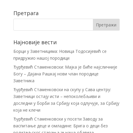
Претрага
Најновије вести
Борци у Заветницима: Новица Тодосијевић се
придружио нашој породици
Ђурђевић Стаменковски: Мајка је биће најсличније
Богу – Дајана Рашкај нови члан породице
Заветника
Ђурђевић Стаменковски на скупу у Сава центру:
Заветници остају исти – непоколебљиви и
доследни у борби за Србију која одлучује, за Србију
која не клечи
Ђурђевић Стаменковски у посети Заводу за
васпитање деце и омладине: Брига о деци без
родитељског старања је наша обавеза