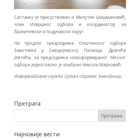
Састанку је присуствовао и Милутин Шишмановић,
члан Извршног одбора и координатор за
браничевски и подунавски округ.
На предлог председника Општинског одбора
Заветника у Смедеревској Паланци, Драгића
Јевтића, за председника новоформираног Месног
одбора једногласно је изабран Никола Марковић.
Информативна служба Српске странке Заветници
Претрага
Најновије вести