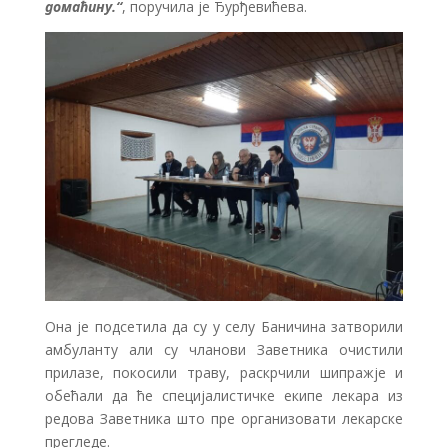
домаћину.“
, поручила је Ђурђевићева.
Она је подсетила да су у селу Баничина затворили
амбуланту али су чланови Заветника очистили
прилазе, покосили траву, раскрчили шипражје и
обећали да ће специјалистичке екипе лекара из
редова Заветника што пре организовати лекарске
прегледе.