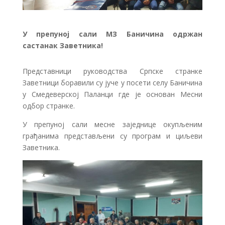
У препуној сали МЗ Баничина одржан
састанак Заветника!
Представници руководства Српске странке
Заветници боравили су јуче у посети селу Баничина
у Смедеверској Паланци где је основан Месни
одбор странке.
У препуној сали месне заједнице окупљеним
грађанима представљени су програм и циљеви
Заветника.