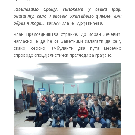
„
Обилазимо Србију, стижемо у сваки град,
општину, село и засеок. Укаљаћемо ципеле, али
образ никада.
„, закључила је Ђурђевићева.
Члан Председништва странке, Др Зоран Зечевић,
нагласио је да ће се Заветници залагати да се у
свакој сеоској амбуланти два пута месечно
спроводе специјалистички прегледи за грађане.