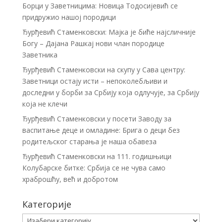
Борци у Заветницима: Новица Тодосијевић се
придружио нашој породици
Ђурђевић Стаменковски: Мајка је биће најсличније
Богу – Дајана Рашкај нови члан породице
Заветника
Ђурђевић Стаменковски на скупу у Сава центру:
Заветници остају исти – непоколебљиви и
доследни у борби за Србију која одлучује, за Србију
која не клечи
Ђурђевић Стаменковски у посети Заводу за
васпитање деце и омладине: Брига о деци без
родитељског старања је наша обавеза
Ђурђевић Стаменковски на 111. годишњици
Колубарске битке: Србија се не чува само
храброшћу, већ и добротом
Категорије
Категорије