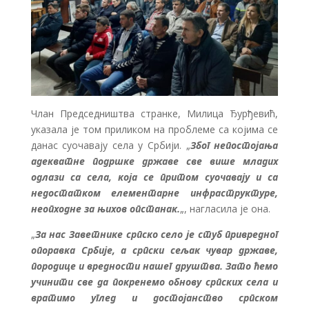
Члан Председништва странке, Милица Ђурђевић,
указала је том приликом на проблеме са којима се
данас суочавају села у Србији. „
Због непостојања
адекватне подршке државе све више младих
одлази са села, која се притом суочавају и са
недостатком елементарне инфраструктуре,
неопходне за њихов опстанак.
„, нагласила је она.
„
За нас Заветнике српско село је стуб привредног
опоравка Србије, а српски сељак чувар државе,
породице и вредности нашег друштва. Зато ћемо
учинити све да покренемо обнову српских села и
вратимо углед и достојанство српском