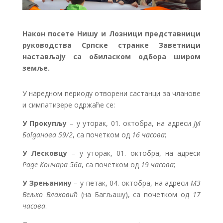
Након посете Нишу и Лозници представници
руководства Српске странке Заветници
настављају са обиласком одбора широм
земље.
У наредном периоду отворени састанци за чланове
и симпатизере одржаће се:
У Прокупљу
– у уторак, 01. октобра, на адреси
Југ
Богданова 59/2
, са почетком од
16 часова
;
У Лесковцу
– у уторак, 01. октобра, на адреси
Раде Кончара 56а
, са почетком од
19 часова
;
У Зрењанину
– у петак, 04. октобра, на адреси
МЗ
Вељко Влаховић
(на Багљашу), са почетком од
17
часова
.