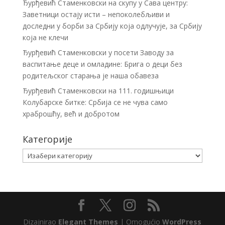
Ђурђевић Стаменковски на скупу у Сава центру:
Заветници остају исти – непоколебљиви и
доследни у борби за Србију која одлучује, за Србију
која не клечи
Ђурђевић Стаменковски у посети Заводу за
васпитање деце и омладине: Брига о деци без
родитељског старања је наша обавеза
Ђурђевић Стаменковски на 111. годишњици
Колубарске битке: Србија се не чува само
храброшћу, већ и добротом
Категорије
Категорије
Dizajnirao
Elegant Themes
| Omogućio
WordPress