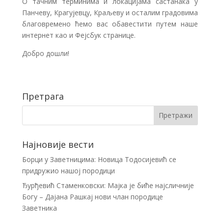
О тачним терминима и локацијама састанака у
Панчеву, Крагујевцу, Краљеву и осталим градовима
благовремено ћемо вас обавестити путем наше
интернет као и Фејсбук странице.
Добро дошли!
Претрага
Најновије вести
Борци у Заветницима: Новица Тодосијевић се
придружио нашој породици
Ђурђевић Стаменковски: Мајка је биће најсличније
Богу – Дајана Рашкај нови члан породице
Заветника