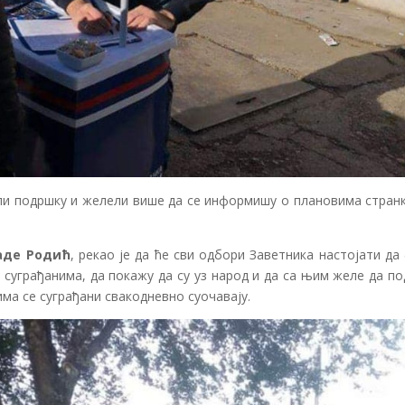
ли подршку и желели више да се информишу о плановима странк
аде Родић
, рекао је да ће сви одбори Заветника настојати да
а суграђанима, да покажу да су уз народ и да са њим желе да п
ма се суграђани свакодневно суочавају.