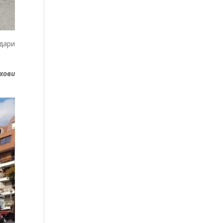
дари
хови