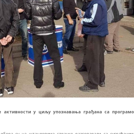
е активности у циљу упознавања грађана са програм
одбора су на штандовима странке разговарали са суграђаним