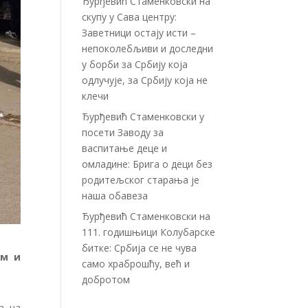
Ђурђевић Стаменковски на
скупу у Сава центру:
Заветници остају исти –
непоколебљиви и доследни
у борби за Србију која
одлучује, за Србију која не
клечи
Ђурђевић Стаменковски у
посети Заводу за
васпитање деце и
омладине: Брига о деци без
родитељског старања је
наша обавеза
Ђурђевић Стаменковски на
111. годишњици Колубарске
битке: Србија се не чува
ом и
само храброшћу, већ и
добротом
а на