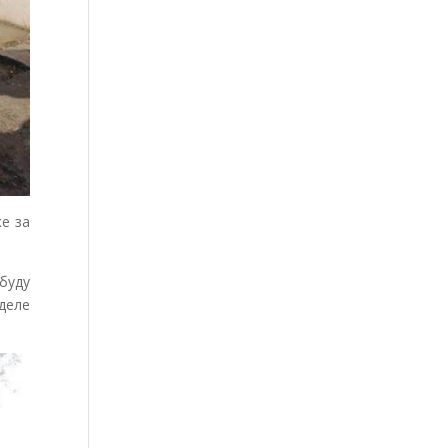
е за
 буду
оделе