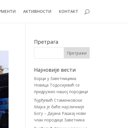
УМЕНТИ
АКТИВНОСТИ
КОНТАКТ
Претрага
Најновије вести
Борци у Заветницима:
Новица Тодосијевић се
придружио нашој породици
Ђурђевић Стаменковски:
Мајка је биће најсличније
Богу – Дајана Рашкај нови
члан породице Заветника