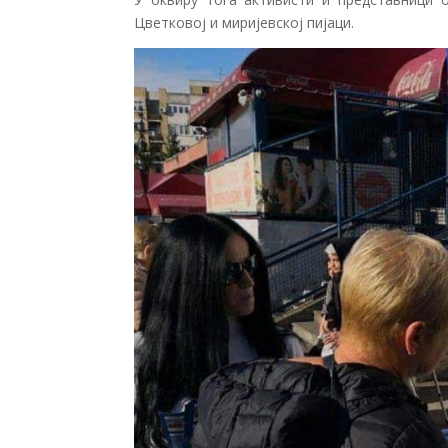
Цветковој и миријевској пијаци.