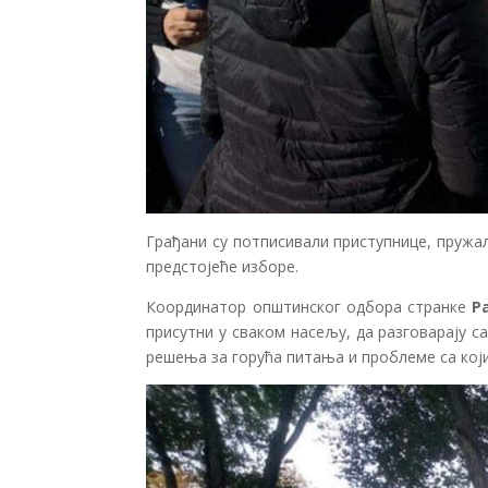
Грађани су потписивали приступнице, пружа
предстојеће изборе.
Координатор општинског одбора странке
Р
присутни у сваком насељу, да разговарају с
решења за горућа питања и проблеме са који