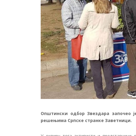
Општински одбор Звездара започео ј
решењима Српске странке Заветници.
У оквиру тога активисти и представници 