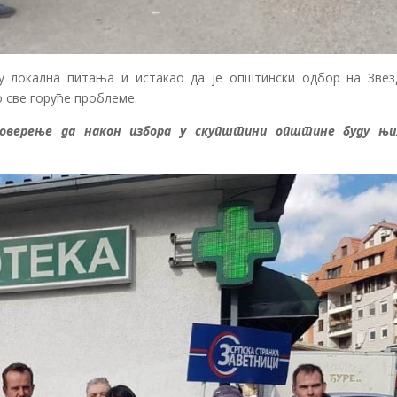
ју локална питања и истакао да је општински одбор на Звез
о све горуће проблеме.
оверење да након избора у скупштини општине буду њи