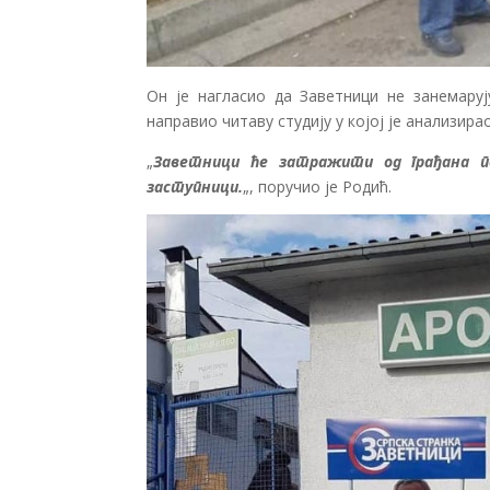
Он је нагласио да Заветници не занемару
направио читаву студију у којој је анализира
„
Заветници ће затражити од грађана п
заступници.
„, поручио је Родић.