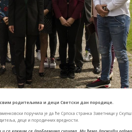
е свим родитељима и деци Светски дан породице.
менковски поручила је да ће Српска странка Заветници у Скупш
одитеља, деце и породичних вредности.
и и са каквим се проблемима суочава. Ми ћемо пружити одгово