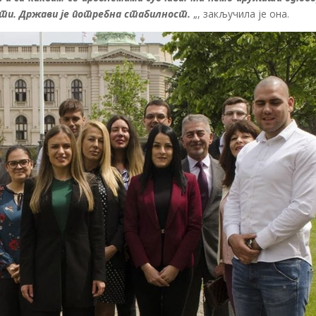
лити. Држави је потребна стабилност.
„, закључила је она.