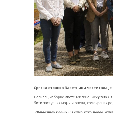
Српска странка Заветници честитала ј
Носилац изборне листе Милица Ђурђевић Ста
бити заступник мајки и очева, самохраних р
„
Обилазимо Србију и знамо како народ жив