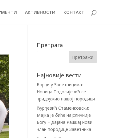
УМЕНТИ
АКТИВНОСТИ
КОНТАКТ
Претрага
Најновије вести
Борци у Заветницима:
Новица Тодосијевић се
придружио нашој породици
Ђурђевић Стаменковски:
Мајка је биће најсличније
Богу – Дајана Рашкај нови
члан породице Заветника