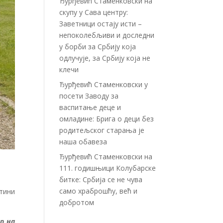
Ђурђевић Стаменковски на
скупу у Сава центру:
Заветници остају исти –
непоколебљиви и доследни
у борби за Србију која
одлучује, за Србију која не
клечи
Ђурђевић Стаменковски у
посети Заводу за
васпитање деце и
омладине: Брига о деци без
родитељског старања је
наша обавеза
Ђурђевић Стаменковски на
111. годишњици Колубарске
битке: Србија се не чува
само храброшћу, већ и
тини
добротом
р на