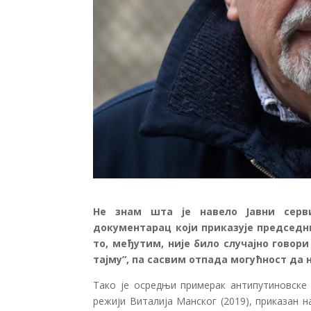
Не знам шта је навело Јавни серв
документарац који приказује председн
то, међутим, није било случајно говори
тајму”, па сасвим отпада могућност да 
Тако је осредњи примерак антипутиновске (
режији Виталија Манског (2019), приказан н