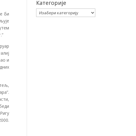
Категорије
Категорије
је би
љује
утем
.”
руар
талиј
гао и
адних
итељ,
ара”.
асти,
обеди
Ригу
2000.