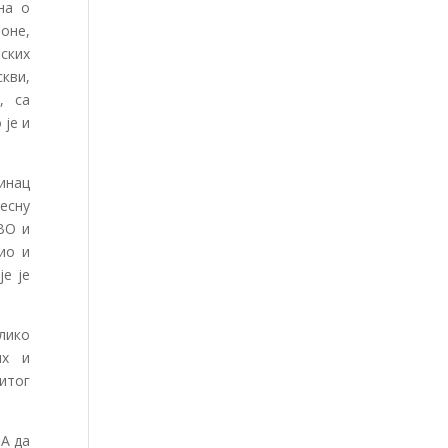
на о
оне,
мских
скви,
, са
 је и
јинац
весну
ВО и
ио и
је је
лико
их и
итог
 А да