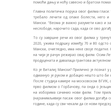
помоћи дању и ноћу савесно и братски помаж
Главна политичка порука овог филма гласи:
требало лечити од опаке болести, него и 
Мански. “Веома је важно разумети како и з
неслободе, нарочито сада, када се ово догађ
То су завршне речи из овог филма у трену
2020, ужива подршку између 70 и 80 одсто 
Мански, очигледно, има неке своје податке. 
на чији је рачун режирао овај филм. Осим Л
продуцената и давалаца грантова актуелном
Ко је Виталиј Мански? Прилично је познат у
одмахнуо је руком и добацио нешто што би 
После студија камере на московском ВГИК, 
прво филмом о Горбачову, па онда о Јељцину 
на изборима сачинио нови филм. Том прили
(најзанимљивији пасаж овог филма догађа с
године, када су сви чекали да се нови предсе