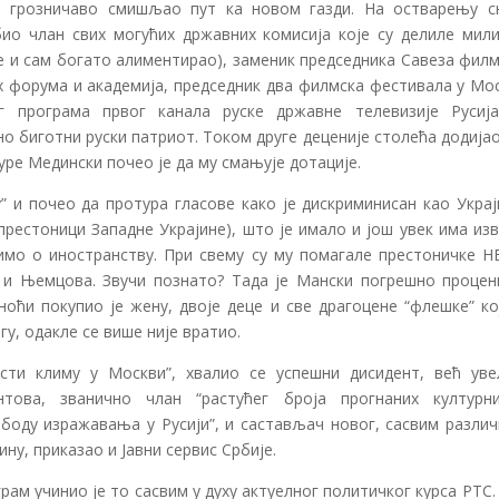
е грозничаво смишљао пут ка новом газди. На остварењу с
био члан свих могућих државних комисија које су делиле мили
се и сам богато алиментирао), заменик председника Савеза фил
их форума и академија, председник два филмска фестивала у Мо
г програма првог канала руске државне телевизије Русија
 биготни руски патриот. Током друге деценије столећа додијао
уре Медински почео је да му смањује дотације.
у” и почео да протура гласове како је дискриминисан као Укра
 престоници Западне Украјине), што је имало и још увек има из
римо о иностранству. При свему су му помагале престоничке Н
а и Њемцова. Звучи познато? Тада је Мански погрешно процен
ноћи покупио је жену, двоје деце и све драгоцене “флешке” ко
у, одакле се више није вратио.
сти климу у Москви”, хвалио се успешни дисидент, већ уве
нтова, званично члан “растућег броја прогнаних културн
ободу изражавања у Русији”, и састављач новог, сасвим различ
ину, приказао и Јавни сервис Србије.
рам учинио је то сасвим у духу актуелног политичког курса РТС.