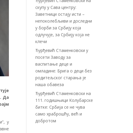
Ђурђевић Стаменковски на
скупу у Сава центру:
Заветници остају исти –
непоколебљиви и доследни
у борби за Србију која
одлучује, за Србију која не
клечи
Ђурђевић Стаменковски у
посети Заводу за
васпитање деце и
омладине: Брига о деци без
родитељског старања је
наша обавеза
тује
Ђурђевић Стаменковски на
. Да
111. годишњици Колубарске
рајм
битке: Србија се не чува
само храброшћу, већ и
добротом
”, у
жавне