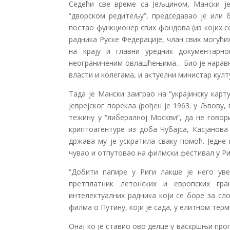
Седећи све време са Јељцином, Мански ј
“дворском редитељу”, председавао је или 
постао функционер свих фондова (из којих 
радника Руске Федерације, члан свих могућ
на крају и главни уредник документарно
неограниченим овлашћењима… Био је наравно
власти и колегама, и актуелни министар култ
Тада је Мански заиграо на “украјинску карт
јеврејског порекла (рођен је 1963. у Љвову,
тежину у “либералној Москви”, да не гово
криптоагентуре из доба Чубајса, Касјанов
држава му је ускратила сваку помоћ. Једне 
чувао и отпутовао на филмски фестивал у Риг
“Добити папире у Риги лакше је него уве
претплатник летонских и европских гра
интелектуалних радника који се боре за сл
филма о Путину, који је сада, у елитном терм
Онај ко је ставио ово делце у васкршњи прог