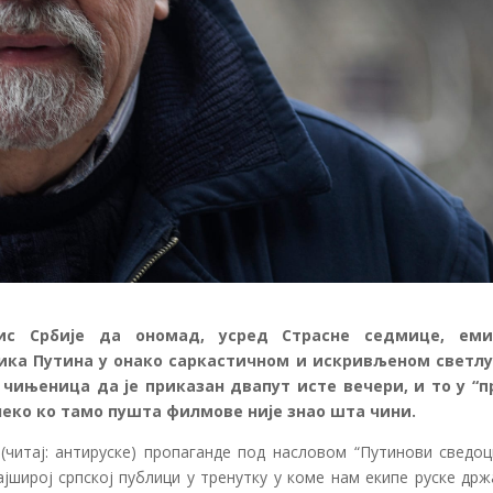
ис Србије да ономад, усред Страсне седмице, еми
ика Путина у онако саркастичном и искривљеном светлу
 чињеница да је приказан двапут исте вечери, и то у “п
неко ко тамо пушта филмове није знао шта чини.
читај: антируске) пропаганде под насловом “Путинови сведоци
ајширој српској публици у тренутку у коме нам екипе руске др