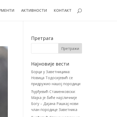
УМЕНТИ
АКТИВНОСТИ
КОНТАКТ
Претрага
Најновије вести
Борци у Заветницима:
Новица Тодосијевић се
придружио нашој породици
Ђурђевић Стаменковски:
Мајка је биће најсличније
Богу – Дајана Рашкај нови
члан породице Заветника