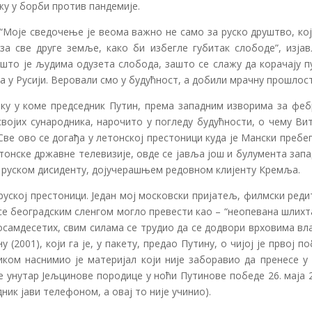
у у борби против пандемије.
 “Моје сведочење је веома важно не само за руско друштво, ко
за све друге земље, како би избегле губитак слободе”, изјав
ашто је људима одузета слобода, зашто се слажу да корачају п
а у Русији. Веровали смо у будућност, а добили мрачну прошлост
тку у коме председник Путин, према западним изворима за феб
својих сународника, нарочито у погледу будућности, о чему Ви
Све ово се догађа у летонској престоници куда је Мански пребе
етонске државне телевизије, овде се јавља још и булумента зап
 руском дисиденту, дојучерашњем редовном клијенту Кремља.
 руској престоници. Један мој московски пријатељ, филмски ред
се београдским сленгом могло превести као – “неопевана шлихт
осамдесетих, свим силама се трудио да се додвори врховима вл
(2001), који га је, у пакету, предао Путину, о чијој је првој п
ком наснимио је материјал који није заборавио да пренесе у 
е унутар Јељцинове породице у ноћи Путинове победе 26. маја 
дник јави телефоном, а овај то није учинио).