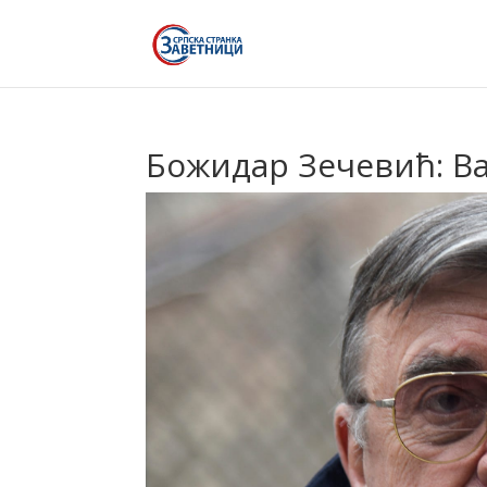
Божидар Зечевић: В