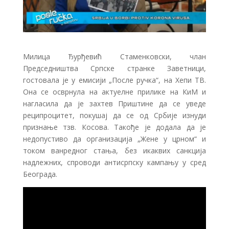
Милица Ђурђевић Стаменковски, члан
Председништва Српске странке Заветници,
гостовала је у емисији „После ручка“, на Хепи ТВ.
Она се осврнула на актуелне прилике на КиМ и
нагласила да је захтев Приштине да се уведе
реципроцитет, покушај да се од Србије изнуди
признање тзв. Косова. Такође је додала да је
недопустиво да организација „Жене у црном“ и
током ванредног стања, без икаквих санкција
надлежних, спроводи антисрпску кампању у сред
Београда.