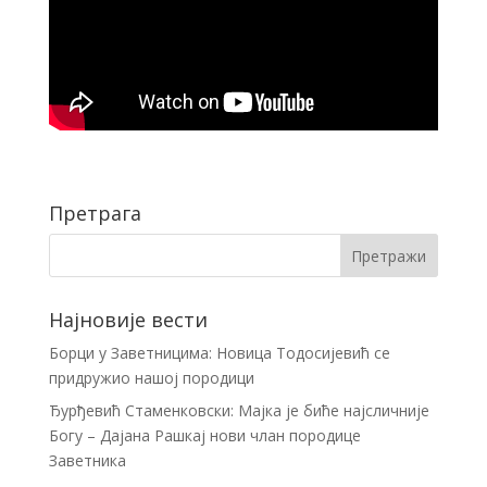
Претрага
Најновије вести
Борци у Заветницима: Новица Тодосијевић се
придружио нашој породици
Ђурђевић Стаменковски: Мајка је биће најсличније
Богу – Дајана Рашкај нови члан породице
Заветника