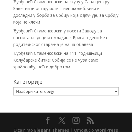
Ђурђевић Стаменковски на скупу у Сава центру:
Заветници остају исти – непоколебљиви и
доследни у борби за Србију која одлучује, за Србију
која не клечи
Ђурђевић Стаменковски у посети Заводу за
васпитање деце и омладине: Брига о деци без
родитељског старања је наша обавеза
Ђурђевић Стаменковски на 111. годишњици
Колубарске битке: Србија се не чува само
храброшћу, већ и добротом
Категорије
Категорије
Dizajnirao
Elegant Themes
| Omogućio
WordPress