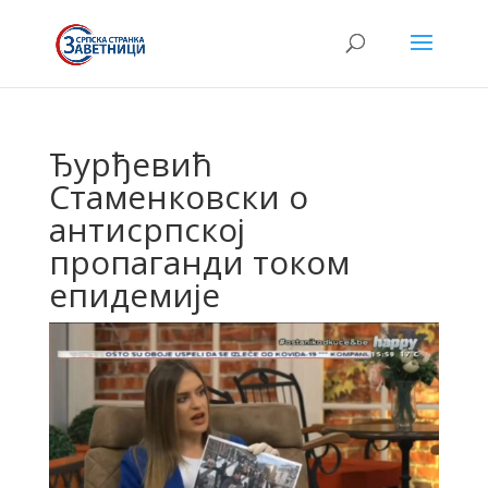
Ђурђевић
Стаменковски о
антисрпској
пропаганди током
епидемије