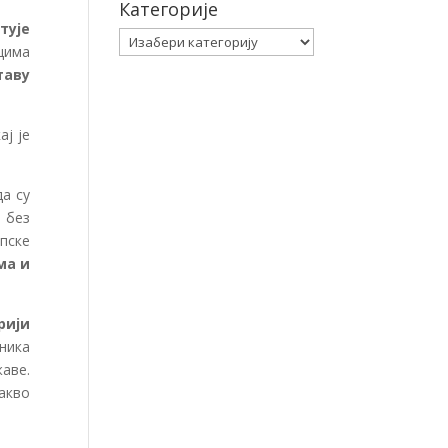
Категорије
тује
Категорије
цима
таву
ај је
да су
 без
пске
ма и
рији
ника
аве.
акво