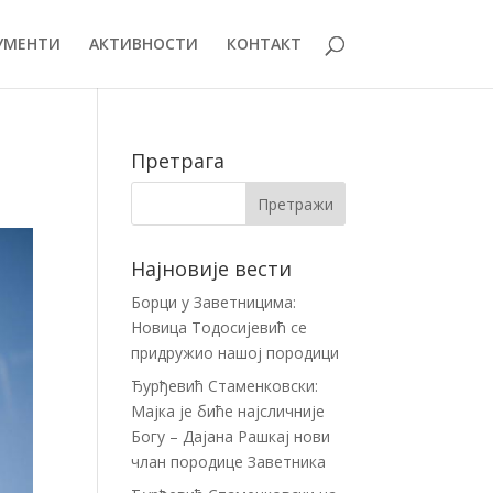
УМЕНТИ
АКТИВНОСТИ
КОНТАКТ
Претрага
Најновије вести
Борци у Заветницима:
Новица Тодосијевић се
придружио нашој породици
Ђурђевић Стаменковски:
Мајка је биће најсличније
Богу – Дајана Рашкај нови
члан породице Заветника