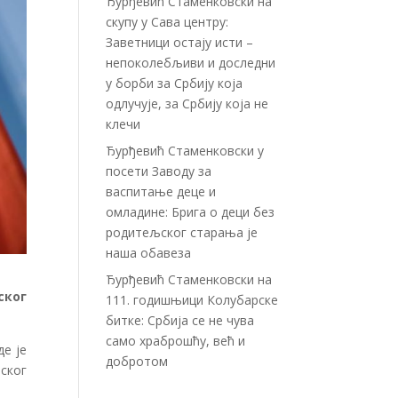
Ђурђевић Стаменковски на
скупу у Сава центру:
Заветници остају исти –
непоколебљиви и доследни
у борби за Србију која
одлучује, за Србију која не
клечи
Ђурђевић Стаменковски у
посети Заводу за
васпитање деце и
омладине: Брига о деци без
родитељског старања је
наша обавеза
Ђурђевић Стаменковски на
ског
111. годишњици Колубарске
битке: Србија се не чува
само храброшћу, већ и
е је
добротом
ског