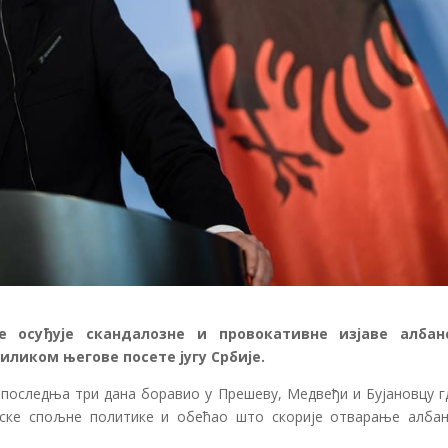
е осуђује скандалозне и провокативне изјаве албан
иликом његове посете југу Србије.
последња три дана боравио у Прешеву, Медвеђи и Бујановцу гд
нске спољне политике и обећао што скорије отварање албан