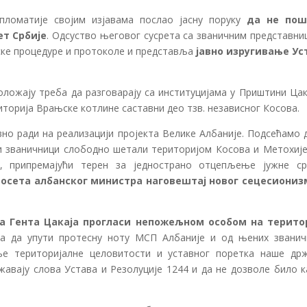
пломатије својим изјавама послао јасну поруку
да не пош
ет Србије
. Одсуство његовог сусрета са званичним представни
ске процедуре и протоколе и представља
јавно изругивање Ус
оложају треба да разговарају са институцијама у Приштини Цак
риторија Врањске котлине саставни део тзв. независног Косова.
вно ради на реализацији пројекта Велике Албаније. Подсећамо 
ки званичници слободно шетали територијом Косова и Метохије
, припремајући терен за једнострано отцепљење јужне ср
 посета албанског министра наговештај новог сецесиониз
а Гента Цакаја прогласи непожељном особом на терито
ра да упути протесну ноту МСП Албаније и од њених званич
е територијалне целовитости и уставног поретка наше држ
жавају слова Устава и Резолуције 1244 и да не дозволе било к