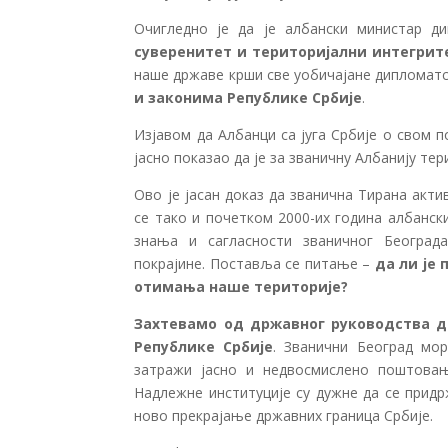
Очигледно је да је албански министар ди
суверенитет и територијални интегрит
наше државе крши све уобичајане дипломат
и законима Републике Србије
.
Изјавом да Албанци са југа Србије о свом п
јасно показао да је за званичну Албанију те
Ово је јасан доказ да званична Тирана акти
се тако и почетком 2000-их година албанс
знања и сагласности званичног Београда
покрајине. Поставља се питање –
да ли је
отимања наше територије?
Захтевамо од државног руководства д
Републике Србије
. Званични Београд мо
затражи јасно и недвосмислено поштовањ
Надлежне институције су дужне да се придр
ново прекрајање државних граница Србије.