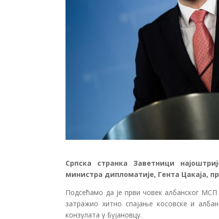
Српска странка Заветници најоштриј
министра дипломатије, Гента Цакаја, пр
Подсећамо да је први човек албанског МСП 
затражио хитно спајање косовске и алба
конзулата у Бујановцу.