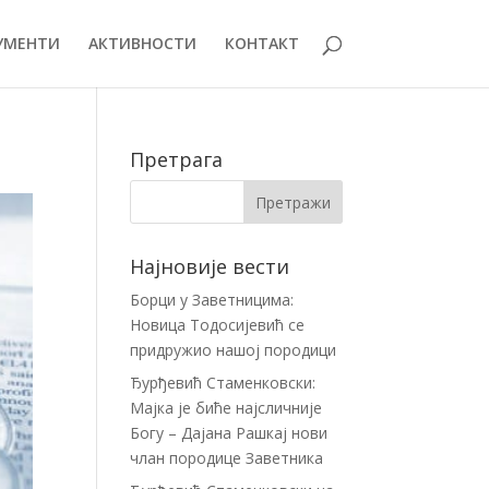
УМЕНТИ
АКТИВНОСТИ
КОНТАКТ
Претрага
Најновије вести
Борци у Заветницима:
Новица Тодосијевић се
придружио нашој породици
Ђурђевић Стаменковски:
Мајка је биће најсличније
Богу – Дајана Рашкај нови
члан породице Заветника