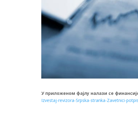
У приложеном фајлу налази се финансијс
Izvestaj-revizora-Srpska-stranka-Zavetnici-potpi