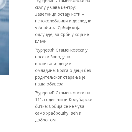
Ђурђевић Стаменковски на
скупу у Сава центру:
Заветници остају исти –
непоколебљиви и доследни
у борби за Србију која
одлучује, за Србију која не
клечи
Ђурђевић Стаменковски у
посети Заводу за
васпитање деце и
омладине: Брига о деци без
родитељског старања је
наша обавеза
Ђурђевић Стаменковски на
111. годишњици Колубарске
битке: Србија се не чува
само храброшћу, већ и
добротом