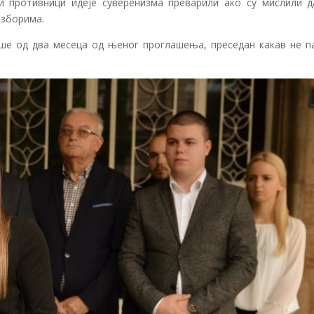
и противници идеје суверенизма преварили ако су мислили д
изборима.
ише од два месеца од њеног проглашења, преседан какав не п