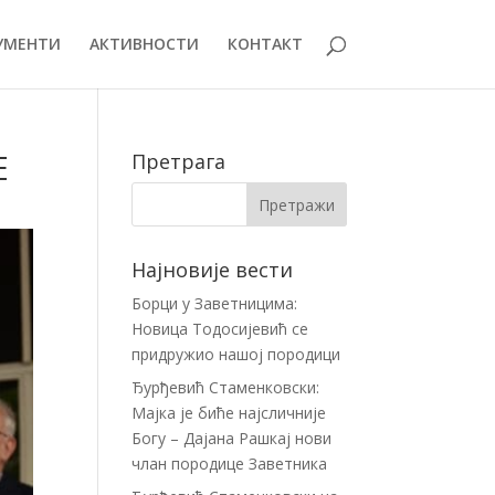
УМЕНТИ
АКТИВНОСТИ
КОНТАКТ
Е
Претрага
Најновије вести
Борци у Заветницима:
Новица Тодосијевић се
придружио нашој породици
Ђурђевић Стаменковски:
Мајка је биће најсличније
Богу – Дајана Рашкај нови
члан породице Заветника