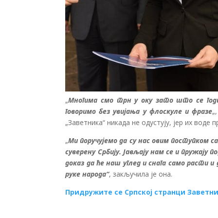
„
Многима смо трн у оку зато што се год
говоримо без увијања у флоскуле и фразе
„
„Заветника“ никада не одустују, јер их воде п
„
Ми поручујемо да су нас овим поступком с
суверену Србију. Јављају нам се и пружају п
доказ да ће наш углед и снага само расти 
руке народа“
, закључила је она.
Придружите се Српској странци Заветн