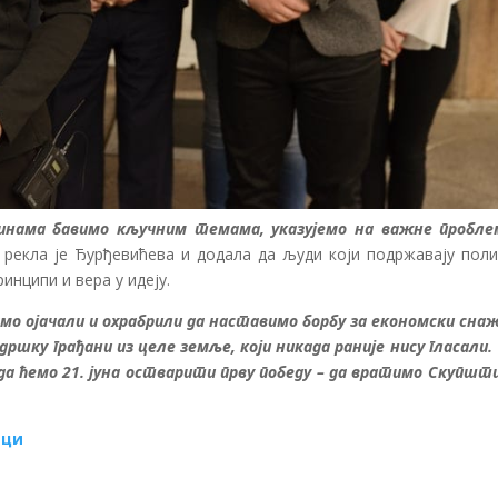
инама бавимо кључним темама, указујемо на важне пробле
, рекла је Ђурђевићева и додала да људи који подржавају поли
ринципи и вера у идеју.
амо ојачали и охрабрили да наставимо борбу за економски снаж
одршку грађани из целе земље, који никада раније нису гласали. 
и да ћемо 21. јуна остварити прву победу – да вратимо Скупшт
ици