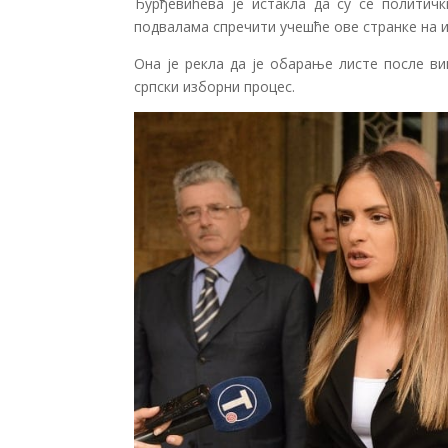
Ђурђевићева је истакла да су се политичк
подвалама спречити учешће ове странке на 
Она је рекла да је обарање листе после в
српски изборни процес.