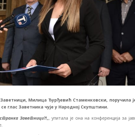
 Заветници, Милица Ђурђевић Стаменковски, поручила ј
се глас Заветника чује у Народној Скупштини.
 странка Заветници?!
„, упитала је она на конференција за ја
е.