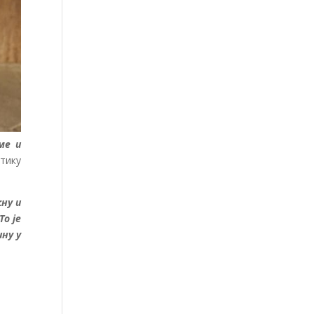
ме и
тику
ну и
То је
ину у