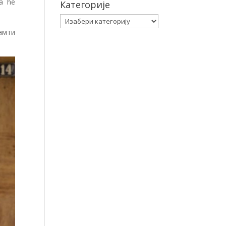
а ће
Категорије
Категорије
амти