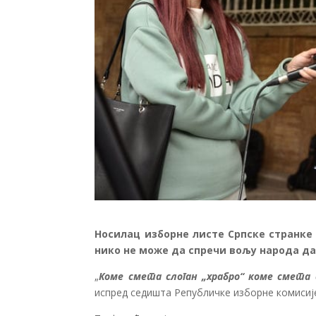
Носилац изборне листе Српске странке
нико не може да спречи вољу народа да 
„
Коме смета слоган „храбро“ коме смета
испред седишта Републичке изборне комисиј