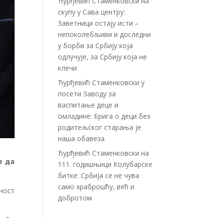
Ђурђевић Стаменковски на
скупу у Сава центру:
Заветници остају исти –
непоколебљиви и доследни
у борби за Србију која
одлучује, за Србију која не
клечи
Ђурђевић Стаменковски у
посети Заводу за
васпитање деце и
омладине: Брига о деци без
родитељског старања је
наша обавеза
Ђурђевић Стаменковски на
е да
111. годишњици Колубарске
битке: Србија се не чува
само храброшћу, већ и
вност
добротом