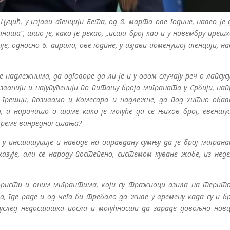
Цуцић, у изјави агенцији Бета, од 8. марта ове године, навео је 
ата“, што је, како је рекао, „исти број као и у новембру прет
је, односно 6. априла, ове године, у изјави поменутој агенцији, н
адлежнима, да одговоре да ли је и у овом случају реч о лапсус
позванији и најупућенији по питању броја миграната у Србији, на
ч о грешци, позивамо и Комесара и надлежне, да под хитно оба
, а нарочито о томе како је могуће да се њихов број, евентуа
време ванредног стања?
а у институције и наводе на оправдану сумњу да је број мигран
казује, али се народу постепено, системом куване жабе, из нед
ористи и оним мигрантима, који су тражиоци азила на терито
ца, где раде и од чега би требало да живе у времену када су и б
 услед недостатка посла и могућности да зараде довољно новц