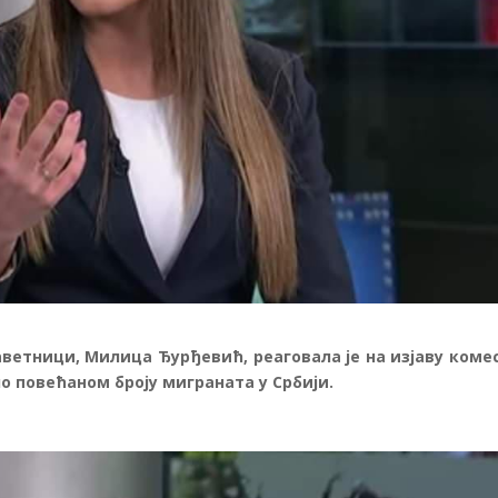
ветници, Милица Ђурђевић, реаговала је на изјаву коме
о повећаном броју миграната у Србији.