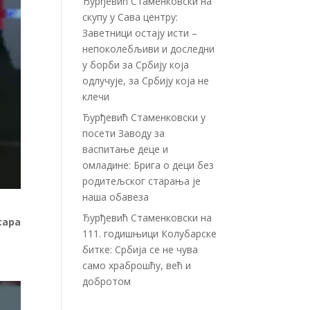
Ђурђевић Стаменковски на
скупу у Сава центру:
Заветници остају исти –
непоколебљиви и доследни
у борби за Србију која
одлучује, за Србију која не
клечи
Ђурђевић Стаменковски у
посети Заводу за
васпитање деце и
омладине: Брига о деци без
родитељског старања је
наша обавеза
Ђурђевић Стаменковски на
сара
111. годишњици Колубарске
битке: Србија се не чува
само храброшћу, већ и
добротом