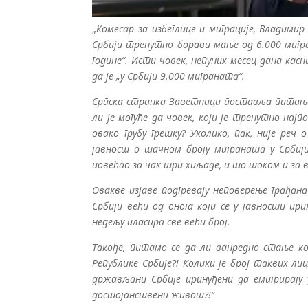
„
Комесар за избеглице и миграције, Владимир 
Србији тренутно борави мање од 6.000 мигран
године“. Исти човек, непуних месец дана касни
да је „у Србији 9.000 миграната“.
Српска странка Заветници поставља питање н
ли је могуће да човек, који је тренутно нај
овако грубу грешку? Уколико, пак, није ре
јавност о тачном броју миграната у Србији
повећао за чак три хиљаде, и то током и за 
Овакве изјаве подгревају неповерење грађан
Србији већи од онога који се у јавности при
недељу пласира све већи број.
Такође, питамо се да ли ванредно стање к
Републике Србије?! Колики је број таквих ли
држављани Србије принуђени да емигрирају
достојанствени живот?!“