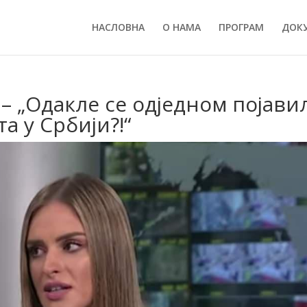
НАСЛОВНА
О НАМА
ПРОГРАМ
ДОК
„Одакле се одједном појави
а у Србији?!“