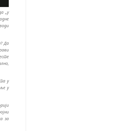
да „у
ходне
аводи
у? Да
прави
весте
лно,
ата у
еље у
рији
ројни
а за