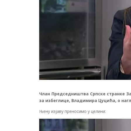
Члан Председништва Српске странке За
за избеглице, Владимира Цуцића, о нагл
Њену изјаву преносимо у целини: