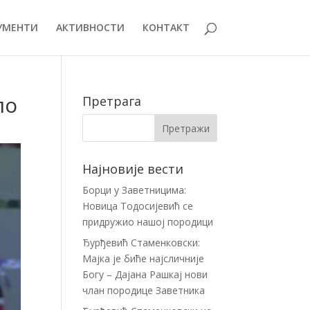
УМЕНТИ
АКТИВНОСТИ
КОНТАКТ
ло
Претрага
Најновије вести
Борци у Заветницима:
Новица Тодосијевић се
придружио нашој породици
Ђурђевић Стаменковски:
Мајка је биће најсличније
Богу – Дајана Рашкај нови
члан породице Заветника