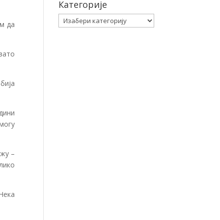
Категорије
Категорије
ем да
 зато
бија
дини
 могу
жу –
лико
 Нека