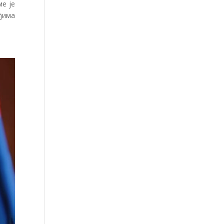
ме је
еђима