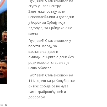
Ђурђевић Стаменковски на
скупу у Сава центру:
Заветници остају исти –
непоколебљиви и доследни
у борби за Србију која
одлучује, за Србију која не
клечи
Ђурђевић Стаменковски у
посети Заводу за
васпитање деце и
омладине: Брига о деци без
родитељског старања је
наша обавеза
Ђурђевић Стаменковски на
111. годишњици Колубарске
битке: Србија се не чува
само храброшћу, већ и
добротом
о што