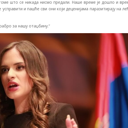
 томе што се никада нисмо предали. Наше време је дошло и вре
е усправити и пашће сви они који деценијама паразитирају на л
рабро за нашу отаџбину.“