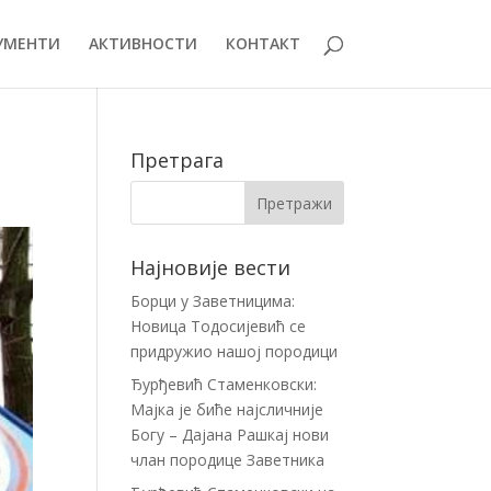
УМЕНТИ
АКТИВНОСТИ
КОНТАКТ
Претрага
Најновије вести
Борци у Заветницима:
Новица Тодосијевић се
придружио нашој породици
Ђурђевић Стаменковски:
Мајка је биће најсличније
Богу – Дајана Рашкај нови
члан породице Заветника