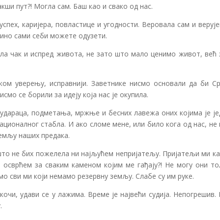
кши пут?! Могла сам. Баш као и свако од нас.
спех, каријера, повластице и угодности. Веровала сам и веруј
дино сами себи можете одузети.
била чак и испред живота, не зато што мало ценимо живот, већ
ом уверењу, исправнији. Заветнике нисмо основали да би Ср
исмо се борили за идеју која нас је окупила.
 удараца, подметања, мржње и бесних лавежа оних којима је је
националног стабла. И ако сломе мене, или било кога од нас, не
земљу наших предака.
то не бих пожелела ни најљућем непријатељу. Пријатељи ми ка
е осврћем за сваким каменом којим ме гађају?! Не могу они то
смо сви ми који немамо резервну земљу. Слабе су им руке.
кочи, удави се у лажима. Време је највећи судија. Непогрешив.
.