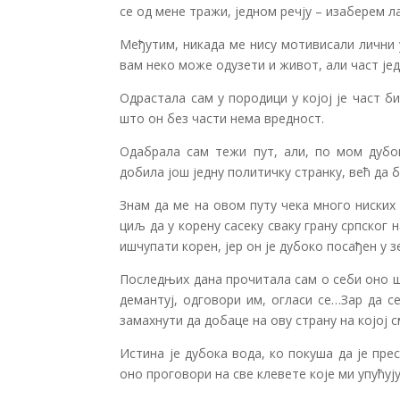
се од мене тражи, једном речју – изаберем ла
Међутим, никада ме нису мотивисали лични у
вам неко може одузети и живот, али част је
Одрастала сам у породици у којој је част 
што он без части нема вредност.
Одабрала сам тежи пут, али, по мом дубок
добила још једну политичку странку, већ да б
Знам да ме на овом путу чека много ниских
циљ да у корену сасеку сваку грану српског 
ишчупати корен, јер он је дубоко посађен у 
Последњих дана прочитала сам о себи оно ш
демантуј, одговори им, огласи се…Зар да с
замахнути да добаце на ову страну на којој 
Истина је дубока вода, ко покуша да је прес
оно проговори на све клевете које ми упућују