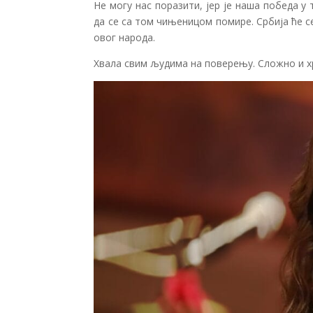
Не могу нас поразити, јер је наша победа у
да се са том чињеницом помире. Србија ће с
овог народа.
Хвала свим људима на поверењу. Сложно и х