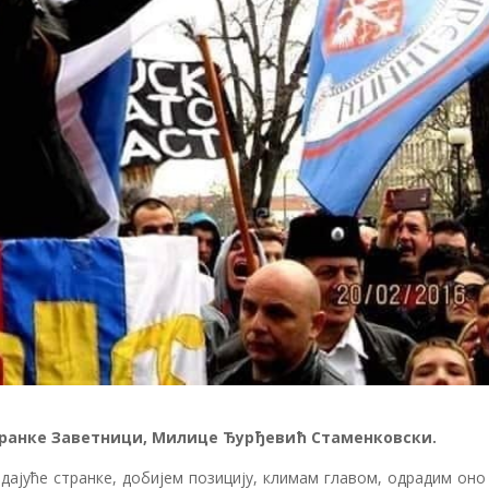
ранке Заветници, Милице Ђурђевић Стаменковски.
адајуће странке, добијем позицију, климам главом, одрадим он