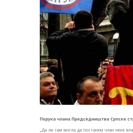
Порука члана Председништва Српске ст
„Да ли сам могла да постанем члан неке вл