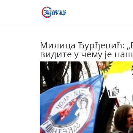
Милица Ђурђевић: „В
видите у чему је наш