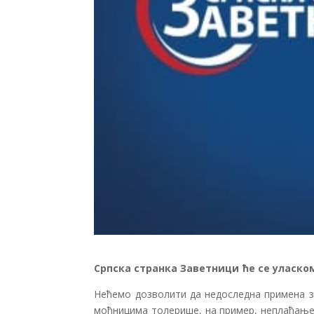
Српска странка Заветници ће се уласко
Нећемо дозволити да недоследна примена за
моћницима толерише, на пример, неплаћање 