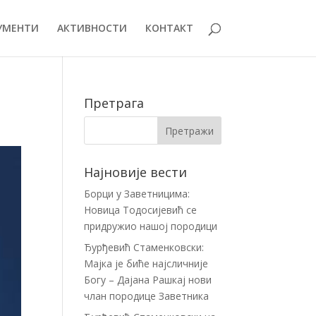
УМЕНТИ
АКТИВНОСТИ
КОНТАКТ
Претрага
Најновије вести
Борци у Заветницима:
Новица Тодосијевић се
придружио нашој породици
Ђурђевић Стаменковски:
Мајка је биће најсличније
Богу – Дајана Рашкај нови
члан породице Заветника