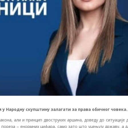
м у Народну скупштину залагати за права обичног човека.
кона, али и принцип двоструких аршина, доведу до ситуације д
пореза – енормних цифара, само зато што уцењују државу, а да