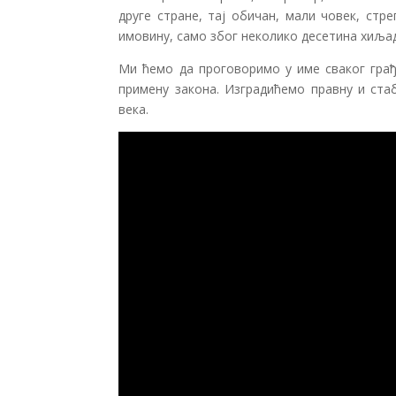
друге стране, тај обичан, мали човек, ст
имовину, само због неколико десетина хиља
Ми ћемо да проговоримо у име сваког грађ
примену закона. Изградићемо правну и стаб
века.