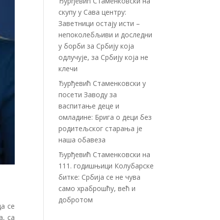
Ђурђевић Стаменковски на
скупу у Сава центру:
Заветници остају исти –
непоколебљиви и доследни
у борби за Србију која
одлучује, за Србију која не
клечи
Ђурђевић Стаменковски у
посети Заводу за
васпитање деце и
омладине: Брига о деци без
родитељског старања је
наша обавеза
Ђурђевић Стаменковски на
111. годишњици Колубарске
битке: Србија се не чува
само храброшћу, већ и
добротом
а се
, са