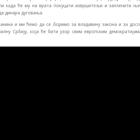
репи када ће му на врата покуцати извршитељи и запленити ње
да динара дуговања.
анина и ми ћемо да се боримо за владавину закона и за досл
илну Србију, која ће бити узор свим европским демократијама