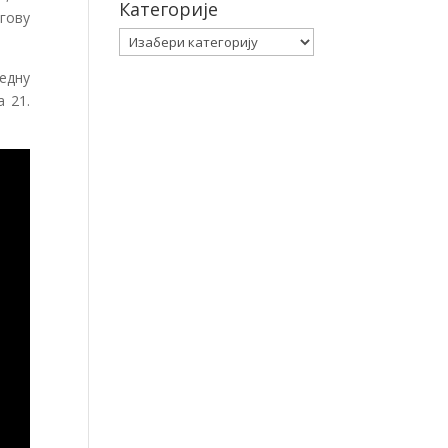
Категорије
гову
Категорије
едну
 21.