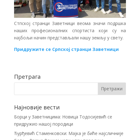
Стпској странци Заветници веома значи подршка
наших професионалних спортиста који су на
најбољи начин представљали нашу земљу у свету.
Придружите се Српској странци Заветници
Претрага
Најновије вести
Борци у Заветницима: Новица Тодосијевић се
придружио нашој породици
Ђурђевић Стаменковски: Мајка је биће најсличније