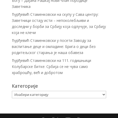
Богу – Дајана Рашкај нови члан породице
Заветника
Ђурђевић Стаменковски на скупу у Сава центру:
Заветници остају исти – непоколебљиви и
доследни у борби за Србију која одлучује, за Србију
која не клечи
Ђурђевић Стаменковски у посети Заводу за
васпитање деце и омладине: Брига о деци без
родитељског старања је наша обавеза
Ђурђевић Стаменковски на 111. годишњици
Колубарске битке: Србија се не чува само
храброшћу, већ и добротом
Категорије
Категорије