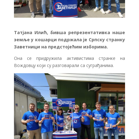
Татјана Илић, бивша репрезентативка наше
земље у кошарци подржала је Српску странку
Заветници на предстојећим изборима.
Она се придружила активистима странке на
Вождовцу који су разговарали са суграђанима.