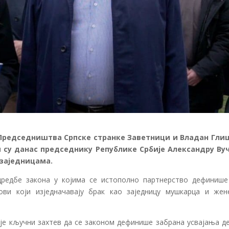
Председништва Српске странке Заветници и Владан Гли
 су данас председнику Републике Србије Александру Ву
 заједницама.
дредбе закона у којима се истополно партнерство дефинише
ови који изједначавају брак као заједницу мушкарца и жен
је кључни захтев да се законом дефинише забрана усвајања де