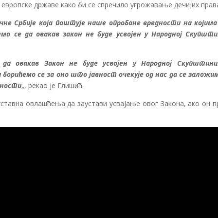
е европске државе како би се спречило угрожавање дечијих прав
ичне Србије која поштује наше опробане вредности на којима
емо се да овакав закон не буде усвојен у Народној Скупшти
да овакав Закон не буде усвојен у Народној Скупштини
борићемо се за оно што јавност очекује од нас да се заложим
дности
„, рекао је Глишић.
уставна овлашћења да заустави усвајање овог Закона, ако он п