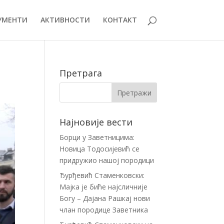
УМЕНТИ
АКТИВНОСТИ
КОНТАКТ
Претрага
Најновије вести
Борци у Заветницима:
Новица Тодосијевић се
придружио нашој породици
Ђурђевић Стаменковски:
Мајка је биће најсличније
Богу – Дајана Рашкај нови
члан породице Заветника