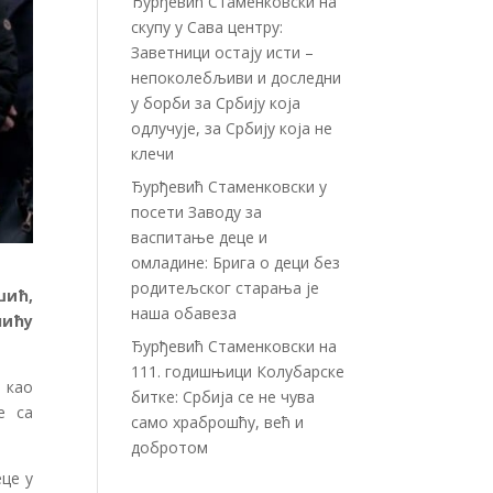
Ђурђевић Стаменковски на
скупу у Сава центру:
Заветници остају исти –
непоколебљиви и доследни
у борби за Србију која
одлучује, за Србију која не
клечи
Ђурђевић Стаменковски у
посети Заводу за
васпитање деце и
омладине: Брига о деци без
родитељског старања је
шић,
наша обавеза
чићу
Ђурђевић Стаменковски на
111. годишњици Колубарске
 као
битке: Србија се не чува
е са
само храброшћу, већ и
добротом
це у