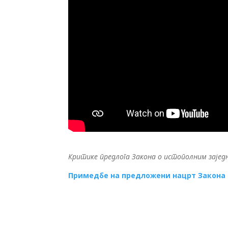
Критике предлога Закона о истополним заједн
Примедбе на предложени нацрт Закона