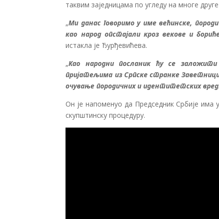
таквим заједницама по угледу на многе друг
„
Ми данас говоримо у име већинске, пород
као народ опстајали кроз векове и борић
истакла је Ђурђевићева.
„
Као народни посланик ћу се заложити 
пријатељима из Српске странке Заветници 
очување породичних и идентитетских вре
Он је напоменуо да Председник Србије има 
скупштинску процедуру.