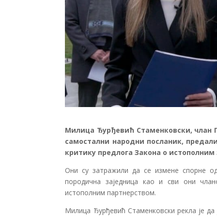
Милица Ђурђевић Стаменковски, члан 
самостални народни посланик, предали
критику предлога Закона о истополним
Они су затражили да се измене спорне о
породична заједница као и сви они члан
истополним партнерством.
Милица Ђурђевић Стаменковски рекла је да 