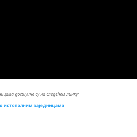
ицама доступне су на следећем линку:
 о истополним заједницама