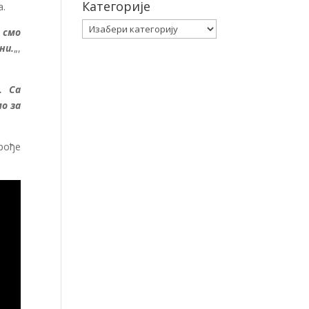
Категорије
а.
Категорије
 смо
ни.
„,
. Са
о за
рође