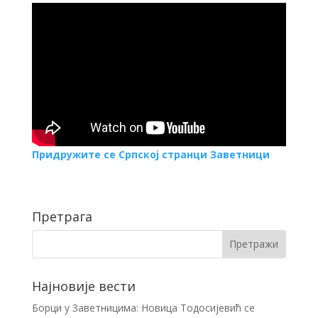
Придружите се Српској странци Заветници
Претрага
Најновије вести
Борци у Заветницима: Новица Тодосијевић се