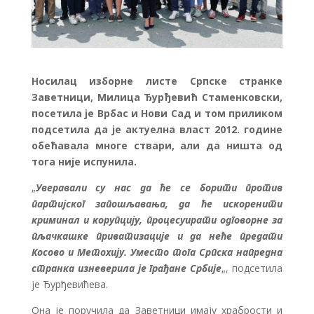
Носилац изборне листе Српске странке
Заветници, Милица Ђурђевић Стаменковски,
посетила је Врбас и Нови Сад и том приликом
подсетила да је актуелна власт 2012. године
обећавала многе ствари, али да ништа од
тога није испунила.
„
Уверавали су нас да ће се борити против
партијског запошљавања, да ће искоренити
криминал и корупцију, процесуирати одговорне за
пљачкашке приватизације и да неће предати
Косово и Метохију. Уместо тога Српска напредна
странка изневерила је грађане Србије
„, подсетила
је Ђурђевићева.
Она је поручила да Заветници имају храбрости и