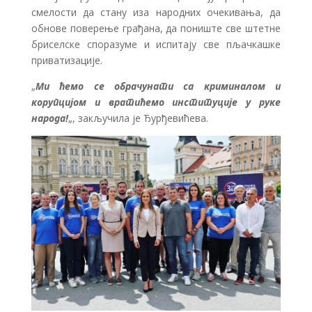
смелости да стану иза народних очекивања, да
обнове поверење грађана, да пониште све штетне
бриселске споразуме и испитају све пљачкашке
приватизације.
„
Ми ћемо се обрачунати са криминалом и
корупцијом и вратићемо институције у руке
народа!
„, закључила је Ђурђевићева.