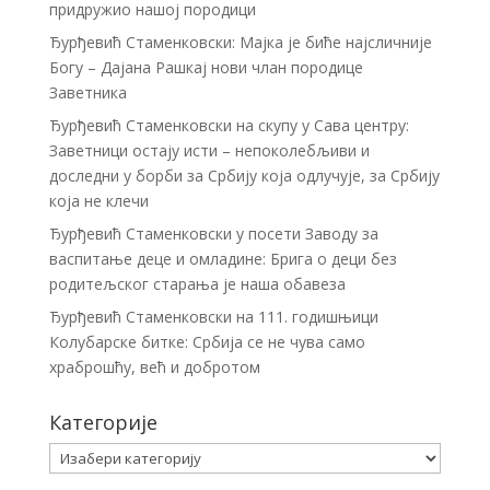
придружио нашој породици
Ђурђевић Стаменковски: Мајка је биће најсличније
Богу – Дајана Рашкај нови члан породице
Заветника
Ђурђевић Стаменковски на скупу у Сава центру:
Заветници остају исти – непоколебљиви и
доследни у борби за Србију која одлучује, за Србију
која не клечи
Ђурђевић Стаменковски у посети Заводу за
васпитање деце и омладине: Брига о деци без
родитељског старања је наша обавеза
Ђурђевић Стаменковски на 111. годишњици
Колубарске битке: Србија се не чува само
храброшћу, већ и добротом
Категорије
Категорије