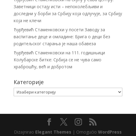
Заветници остају исти – непоколебљиви и
доследни у борби за Србију која одлучује, за Србију
која не клечи
Ђурђевић Стаменковски у посети Заводу за
васпитање деце и омладине: Брига о деци без
родитељског старања је наша обавеза
Ђурђевић Стаменковски на 111. годишњици
Колубарске битке: Србија се не чува само
храброшћу, већ и добротом
Категорије
Категорије
Dizajnirao
Elegant Themes
| Omogućio
WordPress