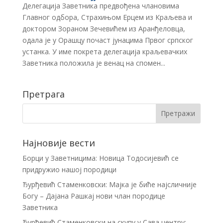
Делегација Заветника предвођена члановима
Главног одбора, Страхињом Ерцeм из Краљева и
доктором Зораном Зечевићем из Аранђеловца,
одала је у Орашцу почаст јунацима Првог српског
устанка. У име покрета делегација краљевачких
Заветника положила је венац на спомен...
Претрага
Најновије вести
Борци у Заветницима: Новица Тодосијевић се
придружио нашој породици
Ђурђевић Стаменковски: Мајка је биће најсличније
Богу – Дајана Рашкај нови члан породице
Заветника
Ђурђевић Стаменковски на скупу у Сава центру: