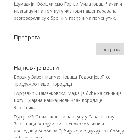
Шумадији. Обишли смо Горњи Милановац, Чачак и
Ивањицу и на том путу чланови нашег каравана
разговарали су с бројним грађанима поменутих...
Претрага
Најновије вести
Борци у Заветницима: Новица Тодосијевић се
придружио нашој породици
Ђурђевић Стаменковски: Мајка је биће најсличније
Богу – Дајана Рашкај нови члан породице
Заветника
Ђурђевић Стаменковски на скупу у Сава центру:
Заветници остају исти – непоколебљиви и
доследни у борби за Србију која одлучује, за Србију
која не клечи