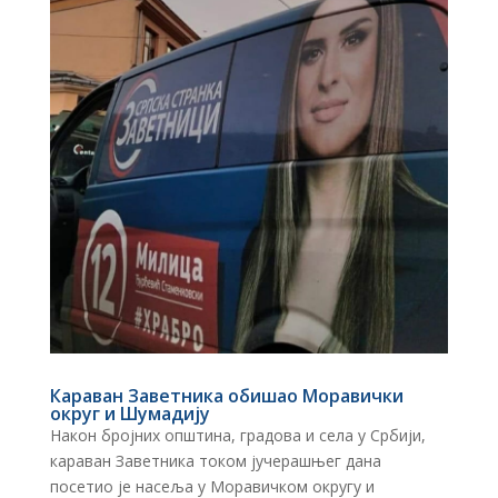
Караван Заветника обишао Моравички
округ и Шумадију
Након бројних општина, градова и села у Србији,
караван Заветника током јучерашњег дана
посетио је насеља у Моравичком округу и