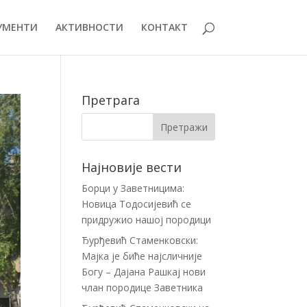
УМЕНТИ
АКТИВНОСТИ
КОНТАКТ
Претрага
Најновије вести
Борци у Заветницима:
Новица Тодосијевић се
придружио нашој породици
Ђурђевић Стаменковски:
Мајка је биће најсличније
Богу – Дајана Рашкај нови
члан породице Заветника