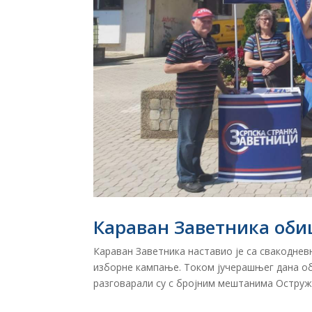
Караван Заветника оби
Караван Заветника наставио је са свакоднев
изборне кампање. Током јучерашњег дана об
разговарали су с бројним мештанима Остружни