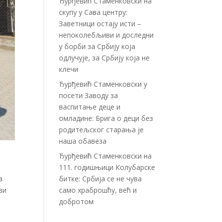
Ђурђевић Стаменковски на
скупу у Сава центру:
Заветници остају исти –
непоколебљиви и доследни
у борби за Србију која
одлучује, за Србију која не
клечи
Ђурђевић Стаменковски у
посети Заводу за
васпитање деце и
омладине: Брига о деци без
родитељског старања је
наша обавеза
Ђурђевић Стаменковски на
111. годишњици Колубарске
а
битке: Србија се не чува
ви
само храброшћу, већ и
добротом