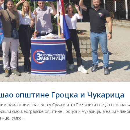
шао општине Гроцка и Чукарица
ним обиласцима насеља у Србији и то ће чинити све до окончањ
ишли смо београдске општине Гроцка и Чукарица, а наши члано
це, Умке,...