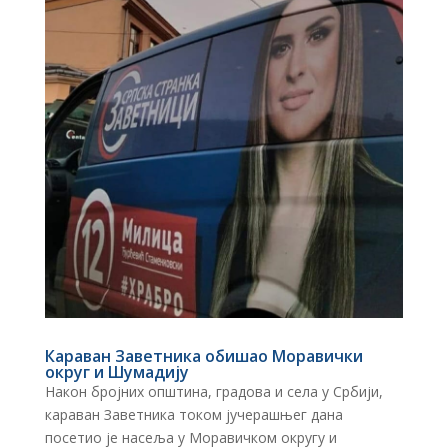
Караван Заветника обишао Моравички
округ и Шумадију
Након бројних општина, градова и села у Србији,
караван Заветника током јучерашњег дана
посетио је насеља у Моравичком округу и