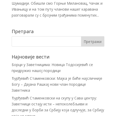
Шумадији. Обишли смо Горњи Милановац, Чачак и
Ивањицу и на том путу чланови нашег каравана
разговарали су с бројним грађанима поменутих...
Претрага
Најновије вести
Борци у Заветницима: Новица Тодосијевић се
придружио нашој породици
Ђурђевић Стаменковски: Мајка је биће најсличније
Богу – Дајана Рашкај нови члан породице
Заветника
Ђурђевић Стаменковски на скупу у Сава центру:
Заветници остају исти – непоколебљиви и
доследни у борби за Србију која одлучује, за Србију
која не клечи