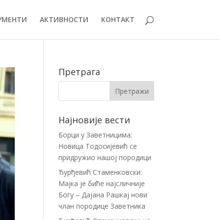
УМЕНТИ
АКТИВНОСТИ
КОНТАКТ
Претрага
Најновије вести
Борци у Заветницима:
Новица Тодосијевић се
придружио нашој породици
Ђурђевић Стаменковски:
Мајка је биће најсличније
Богу – Дајана Рашкај нови
члан породице Заветника