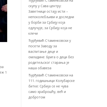
Ђурђевић Стаменковски на
скупу у Сава центру:
Заветници остају исти –
непоколебљиви и доследни
у борби за Србију која
одлучује, за Србију која не
клечи
Ђурђевић Стаменковски у
посети Заводу за
васпитање деце и
омладине: Брига о деци без
родитељског старања је
 за
наша обавеза
теж 1
Ђурђевић Стаменковски на
111. годишњици Колубарске
битке: Србија се не чува
само храброшћу, већ и
добротом