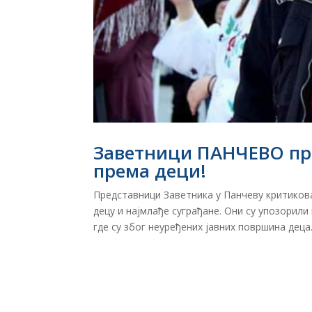
Заветници ПАНЧЕВО про
према деци!
Представници Заветника у Панчеву критикова
децу и најмлађе суграђане. Они су упозорил
где су због неуређених јавних површина деца.