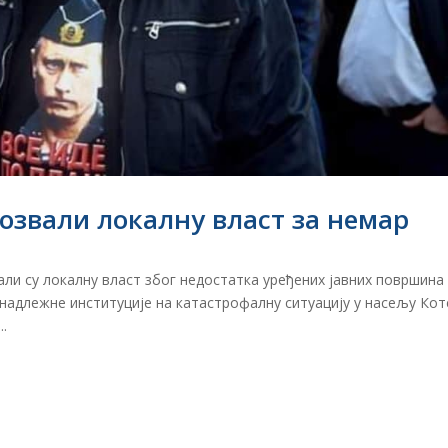
звали локалну власт за немар
ли су локалну власт због недостатка уређених јавних површина
и надлежне институције на катастрофалну ситуацију у насељу Ко
..