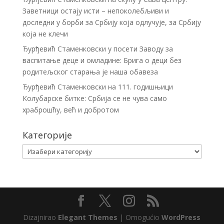
Заветници остају исти – непоколебљиви и
доследни у борби за Србију која одлучује, за Србију
која не клечи
Ђурђевић Стаменковски у посети Заводу за
васпитање деце и омладине: Брига о деци без
родитељског старања је наша обавеза
Ђурђевић Стаменковски на 111. годишњици
Колубарске битке: Србија се не чува само
храброшћу, већ и добротом
Категорије
Категорије
Dizajnirao
Elegant Themes
| Omogućio
WordPress