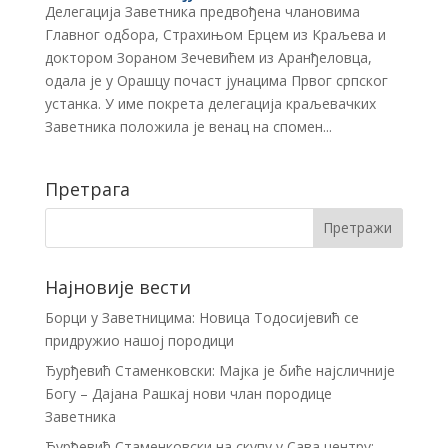
Делегација Заветника предвођена члановима
Главног одбора, Страхињом Ерцeм из Краљева и
доктором Зораном Зечевићем из Аранђеловца,
одала је у Орашцу почаст јунацима Првог српског
устанка. У име покрета делегација краљевачких
Заветника положила је венац на спомен...
Претрага
Најновије вести
Борци у Заветницима: Новица Тодосијевић се
придружио нашој породици
Ђурђевић Стаменковски: Мајка је биће најсличније
Богу – Дајана Рашкај нови члан породице
Заветника
Ђурђевић Стаменковски на скупу у Сава центру: