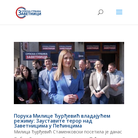
Порука Милице Ђурђевић владајућем
режиму: Зауставите терор над
Заветницима у Пећинцима
Милица Ђурђевић Стаменковски посетила је данас