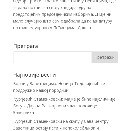
Одбор Српске странке Заветници у Пећинцима, где
је дала потпис за своју кандидатуру на
предстојећим председничким изборима. „Није ни
мало случајно што сам одабрала да кандидатуру
потпишем управо у Пећинцима. Дошла...
Претрага
Најновије вести
Борци у Заветницима: Новица Тодосијевић се
придружио нашој породици
Ђурђевић Стаменковски: Мајка је биће најсличније
Богу – Дајана Рашкај нови члан породице
Заветника
Ђурђевић Стаменковски на скупу у Сава центру:
Заветници остају исти – непоколебљиви и