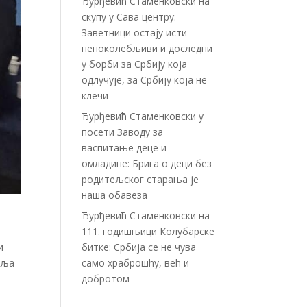
Ђурђевић Стаменковски на
скупу у Сава центру:
Заветници остају исти –
непоколебљиви и доследни
у борби за Србију која
одлучује, за Србију која не
клечи
Ђурђевић Стаменковски у
посети Заводу за
васпитање деце и
омладине: Брига о деци без
родитељског старања је
наша обавеза
Ђурђевић Стаменковски на
111. годишњици Колубарске
и
битке: Србија се не чува
еља
само храброшћу, већ и
добротом