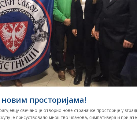
 новим просторијама!
рагујевцу свечано је отворио нове страначке просторије у зград
Скупу је присуствовало мноштво чланова, симпатизера и пријат