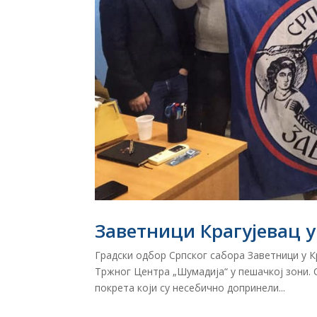
Заветници Крагујевац у
Градски одбор Српског сабора Заветници у К
Тржног Центра „Шумадија“ у пешачкој зони. 
покрета који су несебично допринели...