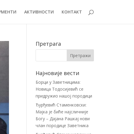
УМЕНТИ
АКТИВНОСТИ
КОНТАКТ
Претрага
Најновије вести
Борци у Заветницима:
Новица Тодосијевић се
придружио нашој породици
Ђурђевић Стаменковски:
Мајка је биће најсличније
Богу – Дајана Рашкај нови
члан породице Заветника