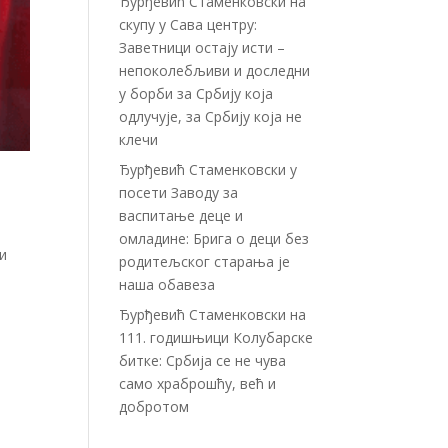
Ђурђевић Стаменковски на
скупу у Сава центру:
Заветници остају исти –
непоколебљиви и доследни
у борби за Србију која
одлучује, за Србију која не
клечи
Ђурђевић Стаменковски у
посети Заводу за
васпитање деце и
омладине: Брига о деци без
ди
родитељског старања је
наша обавеза
Ђурђевић Стаменковски на
111. годишњици Колубарске
битке: Србија се не чува
само храброшћу, већ и
добротом