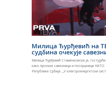
Милица Ђурђевић на ТВ
судбина очекује савезн
Милица Ђурђевић Стаменковски је, гостујући 
како пролазе савезници и послушници НАТО. 
Републике Србије. „У електроенергетски систе