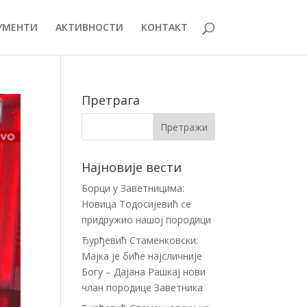
УМЕНТИ
АКТИВНОСТИ
КОНТАКТ
Претрага
Најновије вести
Борци у Заветницима:
Новица Тодосијевић се
придружио нашој породици
Ђурђевић Стаменковски:
Мајка је биће најсличније
Богу – Дајана Рашкај нови
члан породице Заветника