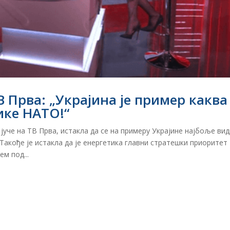
 Прва: „Украјина је пример каква
ике НАТО!“
јуче на ТВ Прва, истакла да се на примеру Украјине најбоље ви
Такође је истакла да је енергетика главни стратешки приоритет
м под...