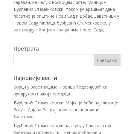
караван, на челу с носиоцем листе, Милицом
Ђурђевић Стаменковски, током јучерашњег дана
посетио је општине Нови Сад и Врбас. Заветници у
Новом Саду Милица Ђурђевић Стаменковски, у
разговору с бројним грађанима Новог Сада,...
Претрага
Најновије вести
Борци у Заветницима: Новица Тодосијевић се
придружио нашој породици
Ђурђевић Стаменковски: Мајка је биће најсличније
Богу – Дајана Рашкај нови члан породице
Заветника
Ђурђевић Стаменковски на скупу у Сава центру:
Заветници остају исти – непоколебљиви и