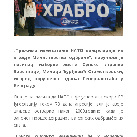
„
Тражимо измештање НАТО канцеларије из
зграде Министарства одбране“, поручила је
носилац изборне листе Српске странке
Заветници, Милица Ђурђевић Стаменковски,
испред порушеног здања Генералштаба у
Београду.
Она је нагласила да НАТО није успео да покори СР
Југославију током 78 дана агресије, али је своје
циљеве остварио након 2000.године, када је
започет процес деградирања српских одбрамбених
снага.
„
Српска странка Заветници ће у Народној