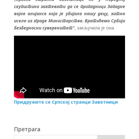
скупштини захтевати да се припадници Западне
војне алијансе која је убијала нашу децу, хитно
иселе из зграде Министарства. Вратићемо Србији
безбедносни суверенитет“
, закључила је она.
Придружите се Српској странци Заветници
Претрага