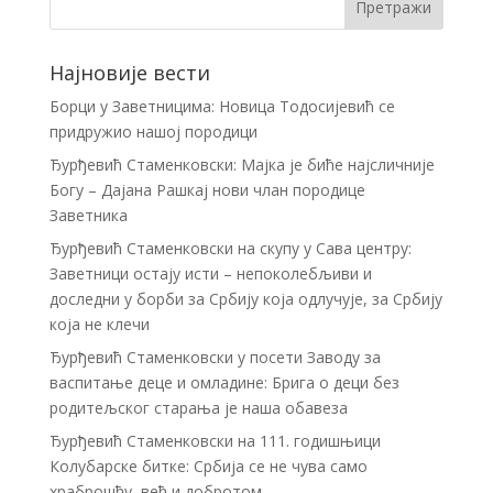
Најновије вести
Борци у Заветницима: Новица Тодосијевић се
придружио нашој породици
Ђурђевић Стаменковски: Мајка је биће најсличније
Богу – Дајана Рашкај нови члан породице
Заветника
Ђурђевић Стаменковски на скупу у Сава центру:
Заветници остају исти – непоколебљиви и
доследни у борби за Србију која одлучује, за Србију
која не клечи
Ђурђевић Стаменковски у посети Заводу за
васпитање деце и омладине: Брига о деци без
родитељског старања је наша обавеза
Ђурђевић Стаменковски на 111. годишњици
Колубарске битке: Србија се не чува само
храброшћу, већ и добротом