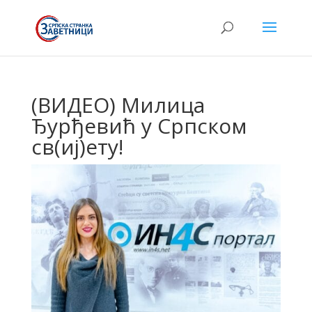
(ВИДЕО) Милица
Ђурђевић у Српском
св(иј)ету!