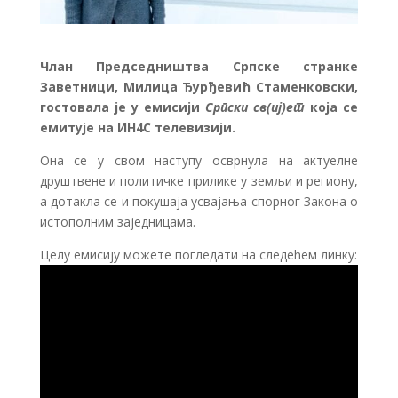
Члан Председништва Српске странке
Заветници, Милица Ђурђевић Стаменковски,
гостовала је у емисији
Српски св(иј)ет
која се
емитује на ИН4С телевизији.
Она се у свом наступу осврнула на актуелне
друштвене и политичке прилике у земљи и региону,
а дотакла се и покушаја усвајања спорног Закона о
истополним заједницама.
Целу емисију можете погледати на следећем линку: