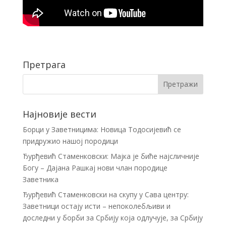
Претрага
Најновије вести
Борци у Заветницима: Новица Тодосијевић се
придружио нашој породици
Ђурђевић Стаменковски: Мајка је биће најсличније
Богу – Дајана Рашкај нови члан породице
Заветника
Ђурђевић Стаменковски на скупу у Сава центру:
Заветници остају исти – непоколебљиви и
доследни у борби за Србију која одлучује, за Србију