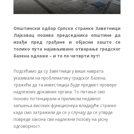
Општински одбор Српске странке Заветници
Лајковац позива председника општине да
изађе пред грађане и објасни зашто се
толико пута најављивано отварање градског
базена одлаже – и то по четврти пут!
Подсећамо да су Заветници у више наврата
указивали на проблематику градског базена,
тражећи да та инвестиција буде предмет провере
надлежних државних органа. То питање смо
поново потенцирали и приликом недавног
хапшења високих функционера владајуће странке
када смо затражили да се у случају да се утврде
повреде закона сви надлежни позову на јасну
одговорност.