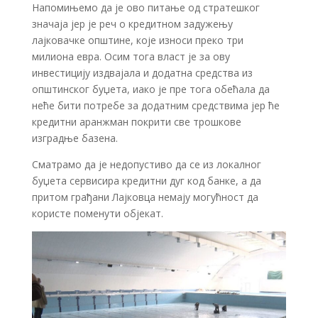
Напомињемо да је ово питање од стратешког
значаја јер је реч о кредитном задужењу
лајковачке општине, које износи преко три
милиона евра. Осим тога власт је за ову
инвестицију издвајала и додатна средства из
општинског буџета, иако је пре тога обећала да
неће бити потребе за додатним средствима јер ће
кредитни аранжман покрити све трошкове
изградње базена.
Сматрамо да је недопустиво да се из локалног
буџета сервисира кредитни дуг код банке, а да
притом грађани Лајковца немају могућност да
користе поменути објекат.