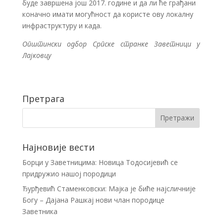
буде завршена још 2017. године и да ли ће грађани
коначно имати могућност да користе ову локалну
инфраструктуру и када.
Општински одбор Српске странке Заветници у
Лајковцу
Претрага
Најновије вести
Борци у Заветницима: Новица Тодосијевић се
придружио нашој породици
Ђурђевић Стаменковски: Мајка је биће најсличније
Богу – Дајана Рашкај нови члан породице
Заветника