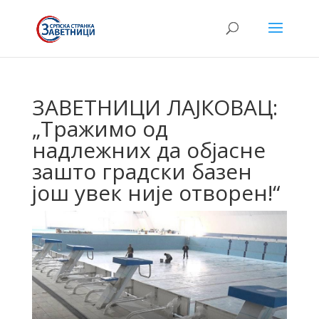
ЗАВЕТНИЦИ ЛАЈКОВАЦ:
„Тражимо од
надлежних да објасне
зашто градски базен
још увек није отворен!“