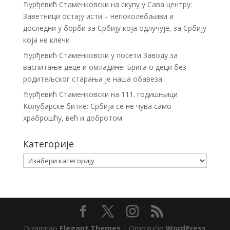
Ђурђевић Стаменковски на скупу у Сава центру:
Заветници остају исти – непоколебљиви и
доследни у борби за Србију која одлучује, за Србију
која не клечи
Ђурђевић Стаменковски у посети Заводу за
васпитање деце и омладине: Брига о деци без
родитељског старања је наша обавеза
Ђурђевић Стаменковски на 111. годишњици
Колубарске битке: Србија се не чува само
храброшћу, већ и добротом
Категорије
Категорије
Dizajnirao
Elegant Themes
| Omogućio
WordPress