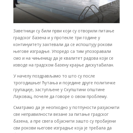
Заветници су били први који су отворили питање
градског базена и у протекле три године у
континуитету захтевали да се испоштују рокови
његове изградње. Упоредо са тим упозоравали
смо и на чињеницу да је квалитет радова који се
изводе на градском базену крајње дискутабилан.
У начелу поздрављамо то што су после
трогодишњег ћутања и поједине друге политичке
групације, заступљене у Скупштини општине
Лајковац, почеле да говоре о овом проблему.
Сматрамо да је неопходно у потпуности разјаснити
све неправилности везане за питање градског
базена, а пре свега објаснити зашто су пробијени
сви рокови његове изградње која је требала да