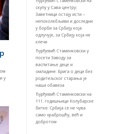
Ђурђевић Стаменковски на
скупу у Сава центру:
Заветници остају исти –
непоколебљиви и доследни
у борби за Србију која
одлучује, за Србију која не
клечи
ор
Ђурђевић Стаменковски у
посети Заводу за
васпитање деце и
ном
омладине: Брига о деци без
и у
родитељског старања је
наша обавеза
Ђурђевић Стаменковски на
111. годишњици Колубарске
битке: Србија се не чува
само храброшћу, већ и
добротом