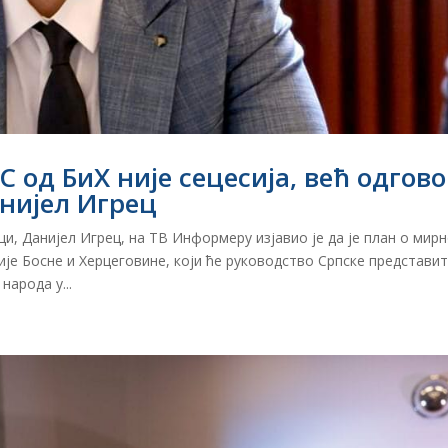
 од БиХ није сецесија, већ одгов
анијел Игрец
и, Данијел Игрец, на ТВ Информеру изјавио је да је план о мир
е Босне и Херцеговине, који ће руководство Српске представит
арода у...