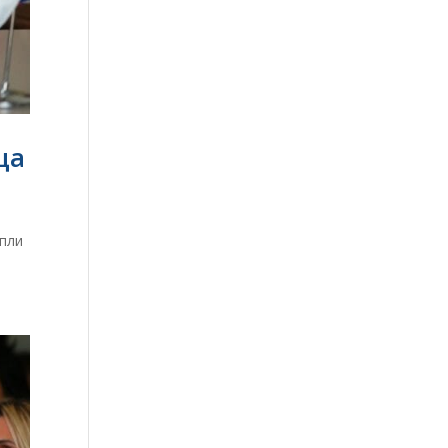
ца
упли