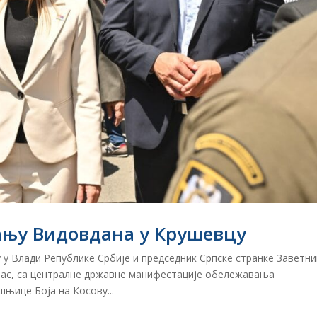
ању Видовдана у Крушевцу
 у Влади Републике Србије и председник Српске странке Заветни
нас, са централне државне манифестације обележавања
шњице Боја на Косову...