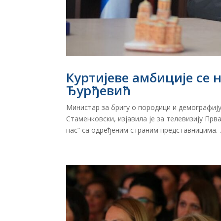
Куртијеве амбиције се 
Ђурђевић
Министар за бригу о породици и демографиј
Стаменковски, изјавила је за телевизију Прв
пас“ са одређеним страним представницима. ..