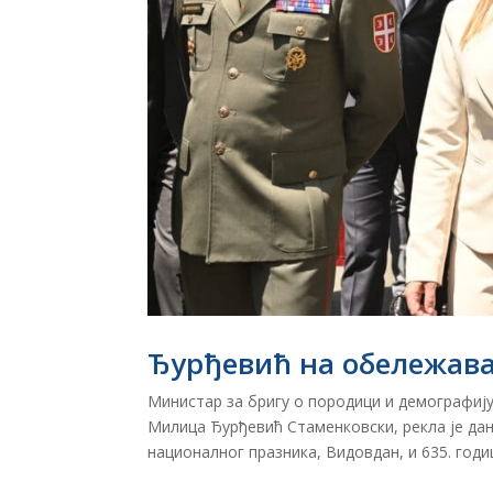
Ђурђевић на обележав
Министар за бригу о породици и демографију
Милица Ђурђевић Стаменковски, рекла је да
националног празника, Видовдан, и 635. годи