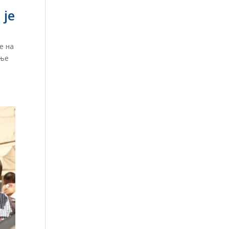
 је
е на
мње