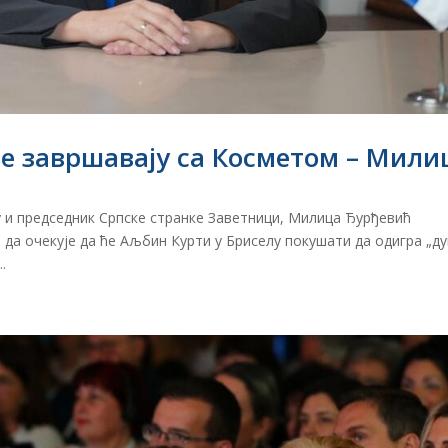
не завршавају са Косметом – Мили
у и председник Српске странке Заветници, Милица Ђурђевић
а да очекује да ће Аљбин Курти у Бриселу покушати да одигра „д
.