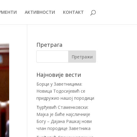
УМЕНТИ
АКТИВНОСТИ
КОНТАКТ
Претрага
Најновије вести
Борци у Заветницима:
Новица Тодосијевић се
придружио нашој породици
Ђурђевић Стаменковски:
Мајка је биће најсличније
Богу – Дајана Рашкај нови
члан породице Заветника