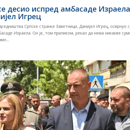
се десио испред амбасаде Израела
нијел Игрец
дседништва Српске странке Заветници, Данијел Игрец, осврнуо с
басаде Израела. Он је, том приликом, рекао да нема никакве су
мо...