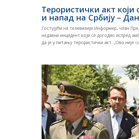
Терористички акт који 
и напад на Србију – Да
Гостујући на телевизији Информер, члан Пре
недавни инцидент који се догодио испред ам
да је у питању терористички акт. „Ово није са