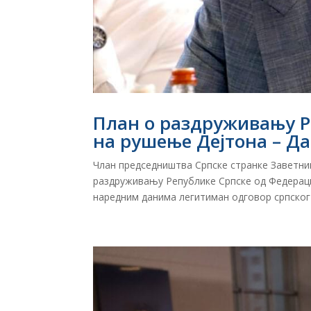
План о раздруживању РС
на рушење Дејтона – Д
Члан председништва Српске странке Заветниц
раздруживању Републике Српске од Федерациј
наредним данима легитиман одговор српског н