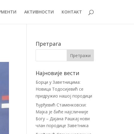
УМЕНТИ
АКТИВНОСТИ
КОНТАКТ
Претрага
Најновије вести
Борци у Заветницима:
Новица Тодосијевић се
придружио нашој породици
Ђурђевић Стаменковски:
Мајка је биће најсличније
Богу – Дајана Рашкај нови
члан породице Заветника