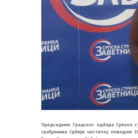
Председник Градског одбора Српске ст
грађанима Србије честитку поводом 1