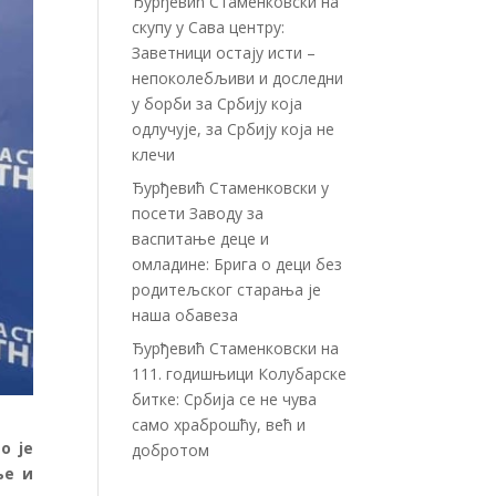
Ђурђевић Стаменковски на
скупу у Сава центру:
Заветници остају исти –
непоколебљиви и доследни
у борби за Србију која
одлучује, за Србију која не
клечи
Ђурђевић Стаменковски у
посети Заводу за
васпитање деце и
омладине: Брига о деци без
родитељског старања је
наша обавеза
Ђурђевић Стаменковски на
111. годишњици Колубарске
битке: Србија се не чува
само храброшћу, већ и
о је
добротом
ње и