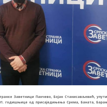
ранке Заветници Панчево, Бојан Станисављевић, упути
01. годишњице од присаједињења Срема, Баната, Бара