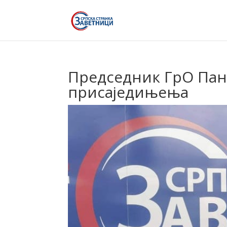
Председник ГрО Пан
присаједињења