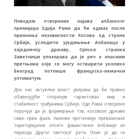
Поводом отворених најава албанског
премијера Едија Раме да ће одмах после
признања независности Косова од стране
Србије, уследити уједињење Албанаца у
заједничку државу, Српска странка
Заветници упозорава да је реч о опасним
претњама које се могу остварити уколико
Београд потпише француско-немачки
ултиматум.
Док нас актуелна власт уверава да би правно
обавезујући споразум гарантовао мир и
стабилност грађанима Србије, Еди Рама отворено
поручује да је формирање тзв. косовске државе
само прва фаза. Њихове претензије превазилазе
територијалне опсеге фашистичке Албаније из
периода Другог светског рата. План је да се