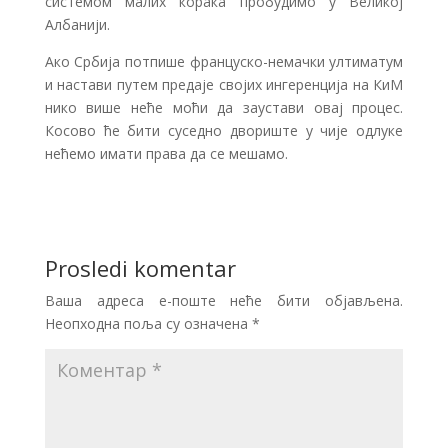
системом малих корака пробудимо у Великој
Албанији.
Ако Србија потпише француско-немачки ултиматум
и настави путем предаје својих ингеренција на КиМ
нико више неће моћи да заустави овај процес.
Косово ће бити суседно двориште у чије одлуке
нећемо имати права да се мешамо.
Prosledi komentar
Ваша адреса е-поште неће бити објављена.
Неопходна поља су означена
*