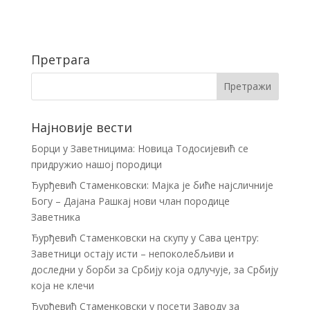
Претрага
Најновије вести
Борци у Заветницима: Новица Тодосијевић се
придружио нашој породици
Ђурђевић Стаменковски: Мајка је биће најсличније
Богу – Дајана Рашкај нови члан породице
Заветника
Ђурђевић Стаменковски на скупу у Сава центру:
Заветници остају исти – непоколебљиви и
доследни у борби за Србију која одлучује, за Србију
која не клечи
Ђурђевић Стаменковски у посети Заводу за