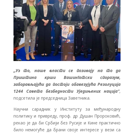
„Уз то, наше власти се позивају на то да
Приштина крши Вашинготски споразум,
заборављајући да постоји обавезујућа Резолуција
1244 Савета безбедности Уједињених нација“
,
подсетила је председница Заветника.
Научни сарадник у Институту за међународну
политику и привреду, проф. др Душан Пророковић,
рекао је да би Србији без Русије и Кине практично
било немогуће да брани своје интересе у вези са