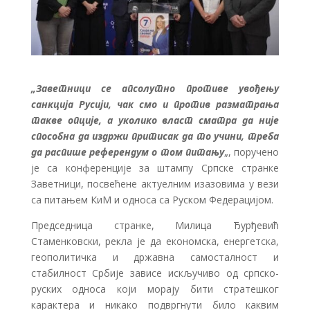
„Заветници се апсолутно противе увођењу
санкција Русији, чак смо и против разматрања
такве опције, а уколико власт сматра да није
способна да издржи притисак да то учини, треба
да распише референдум о том питању
„, поручено
је са конференције за штампу Српске странке
Заветници, посвећене актуелним изазовима у вези
са питањем КиМ и односа са Руском Федерацијом.
Председница странке, Милица Ђурђевић
Стаменковски, рекла је да економска, енергетска,
геополитичка и државна самосталност и
стабилност Србије зависе искључиво од српско-
руских односа који морају бити стратешког
карактера и никако подвргнути било каквим