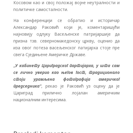
Косовом као и свој положај војне неутралности и
политичке самосталности.
На конференцији се обратио и историчар
Александар Раковић који је, коментаришући
најновију одлуку Васељенске патријаршије да
призна тзв. северномакедонску цркву, оценио да
иза овог потеза васељенског патијарха стоје пре
свега Сједињене Америчке Државе.
„
У кабинету Цариградског партијарха, у шта сам
се лично уверио као његов гост, традиционало
стоји урамљена фотографија америчког
председника“
, рекао је Раковић уз оцену да је
Цариград прилично лојалан америчким
националним интересима.