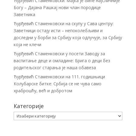
Ђурђевић Стаменковски: Мајка је биће најсличније
Богу – Дајана Рашкај нови члан породице
Заветника
Ђурђевић Стаменковски на скупу у Сава центру:
Заветници остају исти – непоколебљиви и
доследни у борби за Србију која одлучује, за Србију
која не клечи
Ђурђевић Стаменковски у посети Заводу за
васпитање деце и омладине: Брига о деци без
родитељског старања је наша обавеза
Ђурђевић Стаменковски на 111. годишњици
Колубарске битке: Србија се не чува само
храброшћу, већ и добротом
Категорије
Категорије