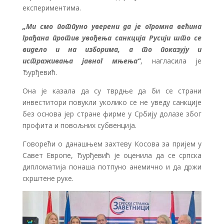
експериментима.
„Ми смо потпуно уверени да је огромна већина
грађана против увођења санкција Русији што се
видело и на изборима, а то показују и
истраживања јавног мњења“
, нагласила је
Ђурђевић.
Она је казала да су тврдње да би се страни
инвеститори повукли уколико се не уведу санкције
без основа јер стране фирме у Србију долазе због
профита и повољних субвенција.
Говорећи о данашњем захтеву Косова за пријем у
Савет Европе, Ђурђевић је оценила да се српска
дипломатија понаша потпуно анемично и да држи
скрштене руке.