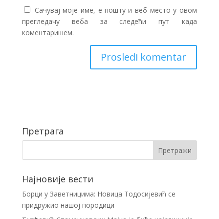
Сачувај моје име, е-пошту и веб место у овом
прегледачу веба за следећи пут када
коментаришем.
Претрага
Најновије вести
Борци у Заветницима: Новица Тодосијевић се
придружио нашој породици