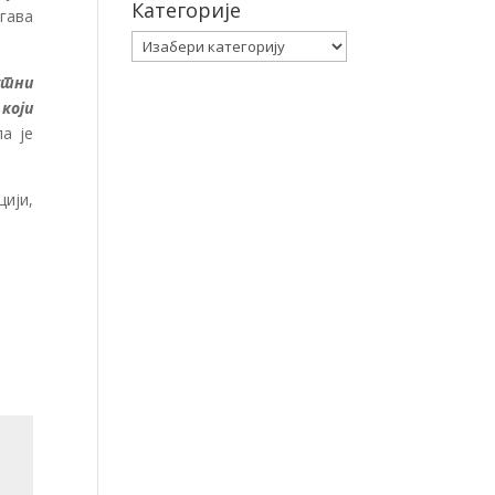
Категорије
егава
Категорије
утни
који
а је
ији,