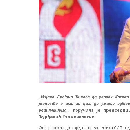
„Изјава Драгана Ђиласа да улазак Косов
јавности и има за циљ да умањи одгово
ултиматума
„, поручила је председн
Ђурђевић Стаменковски.
Она је рекла да тврдње председника ССП-а д