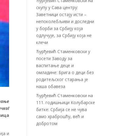
Ђурђевић Стаменковски на
скупу у Сава центру:
Заветници остају исти –
непоколебљиви и доследни
у борби за Србију која
одлучује, за Србију која не
клечи
Ђурђевић Стаменковски у
посети Заводу за
васпитање деце и
омладине: Брига о деци без
родитељског старања је
наша обавеза
Ђурђевић Стаменковски на
вање
111. годишњици Колубарске
чког
битке: Србија се не чува
лица
само храброшћу, већ и
добротом
ија и