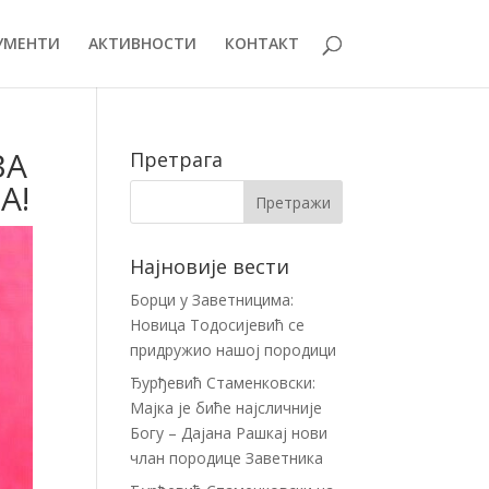
УМЕНТИ
АКТИВНОСТИ
КОНТАКТ
ЗА
Претрага
А!
Најновије вести
Борци у Заветницима:
Новица Тодосијевић се
придружио нашој породици
Ђурђевић Стаменковски:
Мајка је биће најсличније
Богу – Дајана Рашкај нови
члан породице Заветника