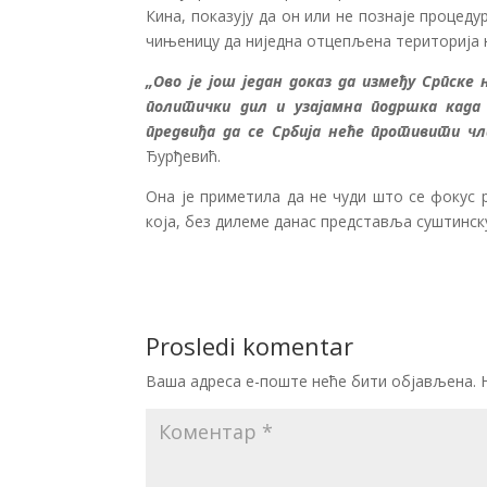
Кина, показују да он или не познаје процеду
чињеницу да ниједна отцепљена територија н
„Ово је још један доказ да између Српске
политички дил и узајамна подршка када
предвиђа да се Србија неће противити ч
Ђурђевић.
Она је приметила да не чуди што се фокус
која, без дилеме данас представља суштинску
Prosledi komentar
Ваша адреса е-поште неће бити објављена.