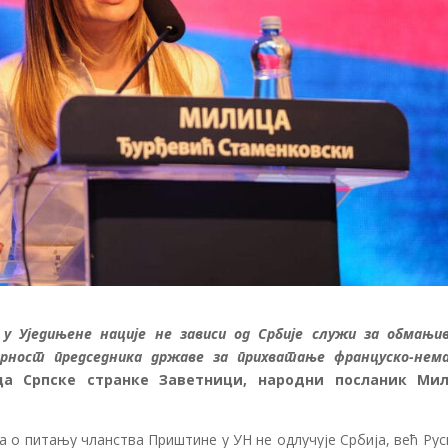
а у Уједињене нације не зависи од Србије служи за обмањи
рност председника државе за прихватање француско-нема
ица Српске странке Заветници, народни посланик Ми
а о питању чланства Приштине у УН не одлучује Србија, већ Рус