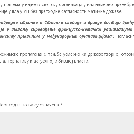
ру пријема у највећу светску организацију или намерно пренебр
ије ушла у УН без претходне сагласности матичне државе.
 напредне странке и Странке слободе и правде постоји прећ
 је у питању спровођење француско-немачког ултиматума 
ланству Приштине у међународним организацијама“,
нагласил
 режимске пропагандне паљбе усмерио ка државотворној опозиц
 алтернативу и актуелној и бившој власти.
Неопходна поља су означена
*