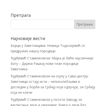
Претрага
Најновије вести
Борци у Заветницима: Новица Тодосијевић се
придружио нашој породици
Ђурђевић Стаменковски: Мајка је биће најсличније
Богу – Дајана Рашкај нови члан породице
Заветника
Ђурђевић Стаменковски на скупу у Сава центру:
Заветници остају исти – непоколебљиви и
доследни у борби за Србију која одлучује, за Србију
која не клечи
Ђурђевић Стаменковски у посети Заводу за
васпитање деце и омладине: Брига о деци без