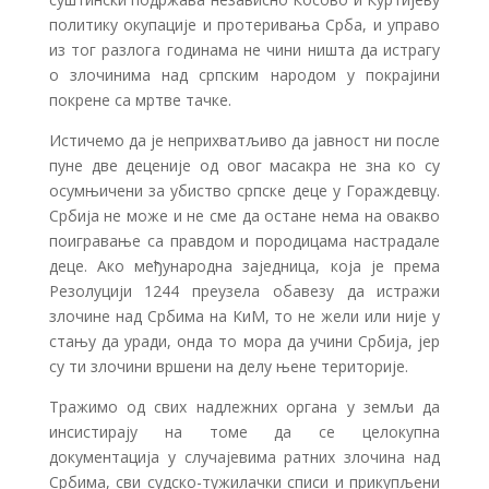
политику окупације и протеривања Срба, и управо
из тог разлога годинама не чини ништа да истрагу
о злочинима над српским народом у покрајини
покрене са мртве тачке.
Истичемо да је неприхватљиво да јавност ни после
пуне две деценије од овог масакра не зна ко су
осумњичени за убиство српске деце у Гораждевцу.
Србија не може и не сме да остане нема на овакво
поигравање са правдом и породицама настрадале
деце. Ако међународна заједница, која је према
Резолуцији 1244 преузела обавезу да истражи
злочине над Србима на КиМ, то не жели или није у
стању да уради, онда то мора да учини Србија, јер
су ти злочини вршени на делу њене територије.
Тражимо од свих надлежних органа у земљи да
инсистирају на томе да се целокупна
документација у случајевима ратних злочина над
Србима, сви судско-тужилачки списи и прикупљени