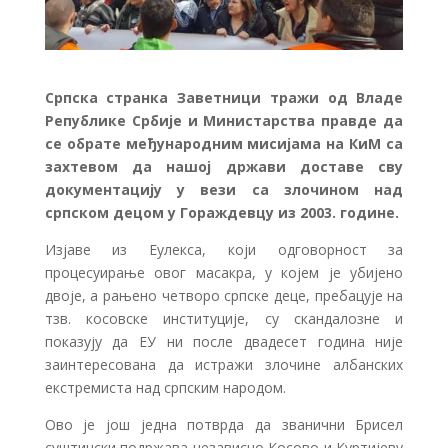
Српска странка Заветници тражи од Владе
Републике Србије и Министарства правде да
се обрате међународним мисијама на КиМ са
захтевом да нашој држави доставе сву
документацију у вези са злочином над
српском децом у Гораждевцу из 2003. године.
Изјаве из Еулекса, који одговорност за
процесуирање овог масакра, у којем је убијено
двоје, а рањено четворо српске деце, пребацује на
тзв. косовске институције, су скандалозне и
показују да ЕУ ни после двадесет година није
заинтересована да истражи злочине албанских
екстремиста над српским народом.
Ово је још једна потврда да званични Брисел
суштински подржава независно Косово и Куртијеву