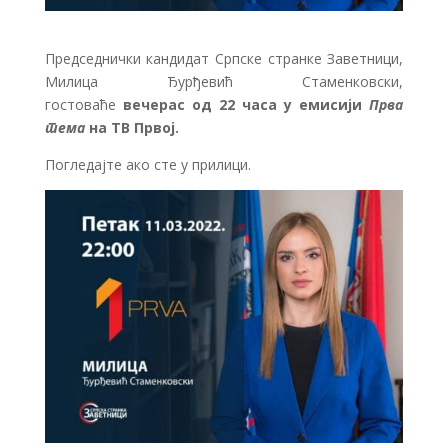
Председнички кандидат Српске странке Заветници,
Милица Ђурђевић Стаменковски,
гостоваће
вечерас од 22 часа у емисији
Прва
тема
на ТВ Првој.
Погледајте ако сте у прилици.