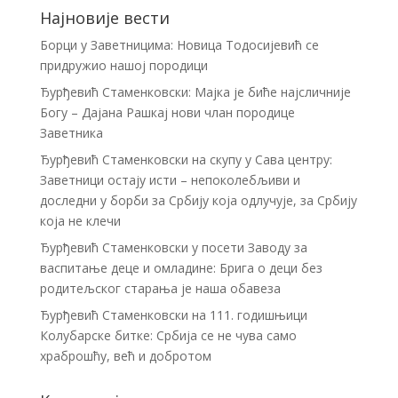
Најновије вести
Борци у Заветницима: Новица Тодосијевић се
придружио нашој породици
Ђурђевић Стаменковски: Мајка је биће најсличније
Богу – Дајана Рашкај нови члан породице
Заветника
Ђурђевић Стаменковски на скупу у Сава центру:
Заветници остају исти – непоколебљиви и
доследни у борби за Србију која одлучује, за Србију
која не клечи
Ђурђевић Стаменковски у посети Заводу за
васпитање деце и омладине: Брига о деци без
родитељског старања је наша обавеза
Ђурђевић Стаменковски на 111. годишњици
Колубарске битке: Србија се не чува само
храброшћу, већ и добротом