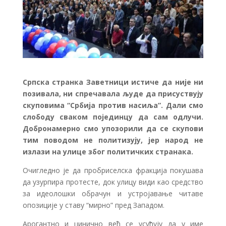
Српска странка Заветници истиче да није ни
позивала, ни спречавала људе да присуствују
скуповима “Србија против насиља”. Дали смо
слободу сваком појединцу да сам одлучи.
Добронамерно смо упозорили да се скупови
тим поводом не политизују, јер народ не
излази на улице због политичких странака.
Очигледно је да пробриселска фракција покушава
да узурпира протесте, док улицу види као средство
за идеолошки обрачун и устројавање читаве
опозиције у ставу “мирно” пред Западом.
Арогантно и цинично већ се усуђују да у име