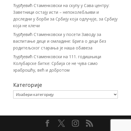
Ђурђевић Стаменковски на скупу у Сава центру:
Заветници остају исти – непоколебљиви и
доследни у борби за Србију која одлучује, за Србију
која не клечи
Ђурђевић Стаменковски у посети Заводу за
васпитање деце и омладине: Брига о деци без
родитељског старања је наша обавеза
Ђурђевић Стаменковски на 111. годишњици
Колубарске битке: Србија се не чува само
храброшћу, већ и добротом
Категорије
Категорије