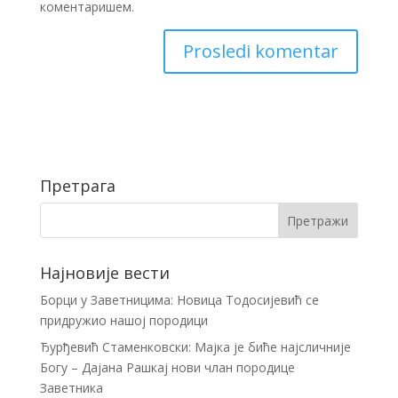
коментаришем.
Претрага
Најновије вести
Борци у Заветницима: Новица Тодосијевић се
придружио нашој породици
Ђурђевић Стаменковски: Мајка је биће најсличније
Богу – Дајана Рашкај нови члан породице
Заветника