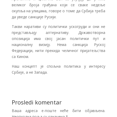
великог броја грађана који се сваке недеље
окупља на улицама, говоре о томе да Србија треба
да уведе санкције Русији.
Такви наративи су политички ускогруди и они не
представљају алтернативу. Државотворна
опозиција има свој јасан политички пут и
националну визију. Нема санкција Руској
Федерацији, нити прекида челичног пријатељства
са Кином.
Наш концепт је спољна политика у интересу
Србије, а не Запада.
Prosledi komentar
Ваша адреса е-поште неће бити објављена.
Неопходна поља су означена
*