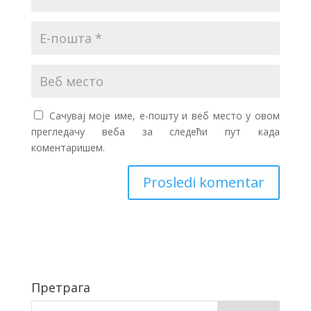
Сачувај моје име, е-пошту и веб место у овом
прегледачу веба за следећи пут када
коментаришем.
Претрага