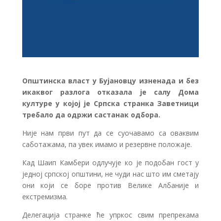
Општинска власт у Бујановцу изненада и без
икаквог разлога отказала је салу Дома
културе у којој је Српска странка Заветници
требало да одржи састанак одбора.
Није нам први пут да се суочавамо са оваквим
саботажама, па увек имамо и резервне положаје.
Кад Шаип Камбери одлучује ко је подобан гост у
једној српској општини, не чуди нас што им сметају
они који се боре против Велике Албаније и
екстремизма.
Делегација странке ће упркос свим препрекама