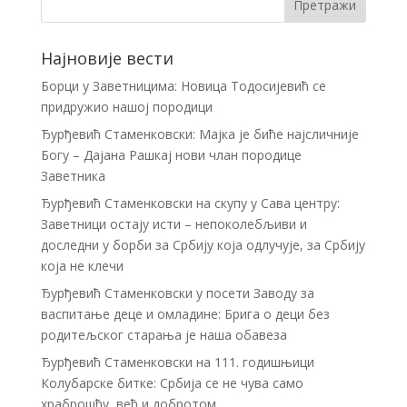
Најновије вести
Борци у Заветницима: Новица Тодосијевић се
придружио нашој породици
Ђурђевић Стаменковски: Мајка је биће најсличније
Богу – Дајана Рашкај нови члан породице
Заветника
Ђурђевић Стаменковски на скупу у Сава центру:
Заветници остају исти – непоколебљиви и
доследни у борби за Србију која одлучује, за Србију
која не клечи
Ђурђевић Стаменковски у посети Заводу за
васпитање деце и омладине: Брига о деци без
родитељског старања је наша обавеза
Ђурђевић Стаменковски на 111. годишњици
Колубарске битке: Србија се не чува само
храброшћу, већ и добротом