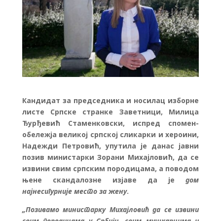
Кандидат за председника и носилац изборне
листе Српске странке Заветници, Милица
Ђурђевић Стаменковски, испред спомен-
обележја великој српској сликарки и хероини,
Надежди Петровић, упутила је данас јавни
позив министарки Зорани Михајловић, да се
извини свим српским породицама, а поводом
њене скандалозне изјаве да је
дом
најнесигурније место за жену
.
„Позивамо министарку Михајловић да се извини
свим породицама у Србији, свим мушкарцима и