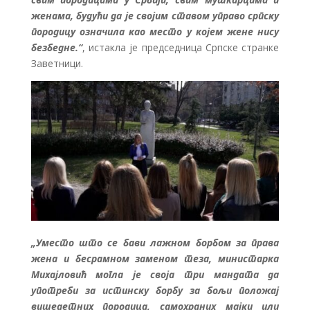
женама, будући да је својим ставом управо српску
породицу означила као место у којем жене нису
безбедне.“
, истакла је председница Српске странке
Заветници.
„Уместо што се бави лажном борбом за права
жена и бесрамном заменом теза, министарка
Михајловић могла је своја три мандата да
употреби за истинску борбу за бољи положај
вишедетних породица, самохраних мајки или