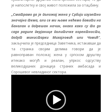
је напослетку и свој живот положила за отаџбину.
„Сматрамо да је положај жена у Србији изузетно
значајна тема, али се ми њоме нећемо бавити на
баналан и погрешан начин, онако како су то до
сада радиле перјанице политичке коректности,
попут министарки Михајловић или Чомић“
,
закључила је председница Заветника, истакавши да
та странка својим делима говори да је
равноправан положај жена у српском друштву
итекако могућ и реалан, упркос одсуству
великодушних донација страних амбасада и
Сорошевог невладиног сектора.
Прегледач
видео
записа