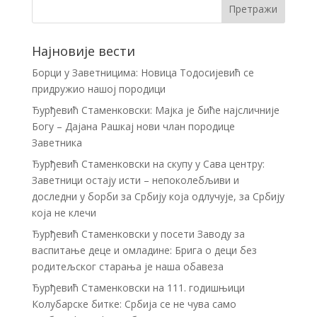
Најновије вести
Борци у Заветницима: Новица Тодосијевић се
придружио нашој породици
Ђурђевић Стаменковски: Мајка је биће најсличније
Богу – Дајана Рашкај нови члан породице
Заветника
Ђурђевић Стаменковски на скупу у Сава центру:
Заветници остају исти – непоколебљиви и
доследни у борби за Србију која одлучује, за Србију
која не клечи
Ђурђевић Стаменковски у посети Заводу за
васпитање деце и омладине: Брига о деци без
родитељског старања је наша обавеза
Ђурђевић Стаменковски на 111. годишњици
Колубарске битке: Србија се не чува само