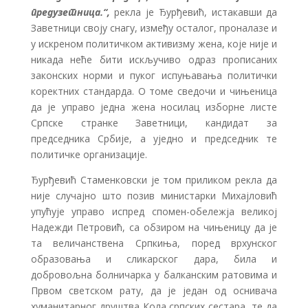
предузетница.“,
рекла је Ђурђевић, истакавши да
Заветници своју снагу, између осталог, проналазе и
у искреном политичком активизму жена, које није и
никада неће бити искључиво одраз прописаних
законских норми и пуког испуњавања политички
коректних стандарда. О томе сведочи и чињеница
да је управо једна жена носилац изборне листе
Српске странке Заветници, кандидат за
председника Србије, а уједно и председник те
политичке организације.
Ђурђевић Стаменковски је том приликом рекла да
није случајно што позив министарки Михајловић
упућује управо испред спомен-обележја великој
Надежди Петровић, са обзиром на чињеницу да је
та величанствена Српкиња, поред врхунског
образовања и сликарског дара, била и
добровољна болничарка у балканским ратовима и
Првом светском рату, да је један од оснивача
хуманитарног друштва Кола српских сестара, те да